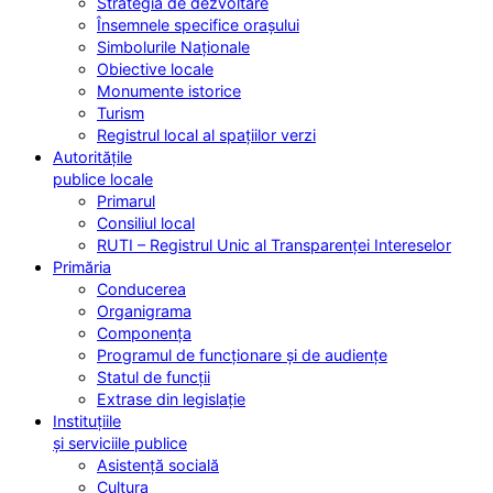
Strategia de dezvoltare
Însemnele specifice orașului
Simbolurile Naționale
Obiective locale
Monumente istorice
Turism
Registrul local al spațiilor verzi
Autoritățile
publice locale
Primarul
Consiliul local
RUTI – Registrul Unic al Transparenței Intereselor
Primăria
Conducerea
Organigrama
Componența
Programul de funcționare și de audiențe
Statul de funcții
Extrase din legislație
Instituțiile
și serviciile publice
Asistență socială
Cultura