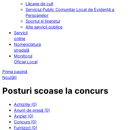
Lăcașe de cult
Serviciul Public Comunitar Local de Evidență a
Persoanelor
Sportul și tineretul
Alte servicii publice
Servicii
online
Nomenclatura
stradală
Monitorul
Oficial Local
Prima pagină
Noutăți
Posturi scoase la concurs
Achiziție (0)
Anunț de presă (0)
Avizier (0)
Concurs (0)
Furnizori (0)