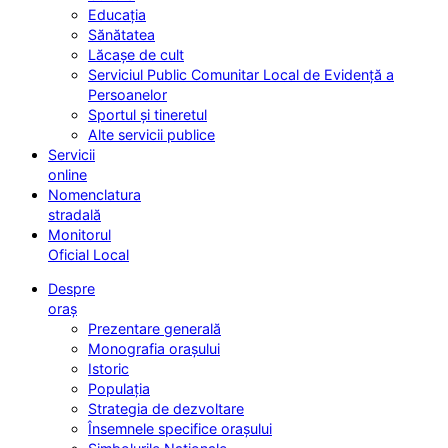
Educația
Sănătatea
Lăcașe de cult
Serviciul Public Comunitar Local de Evidență a
Persoanelor
Sportul și tineretul
Alte servicii publice
Servicii
online
Nomenclatura
stradală
Monitorul
Oficial Local
Despre
oraș
Prezentare generală
Monografia orașului
Istoric
Populația
Strategia de dezvoltare
Însemnele specifice orașului