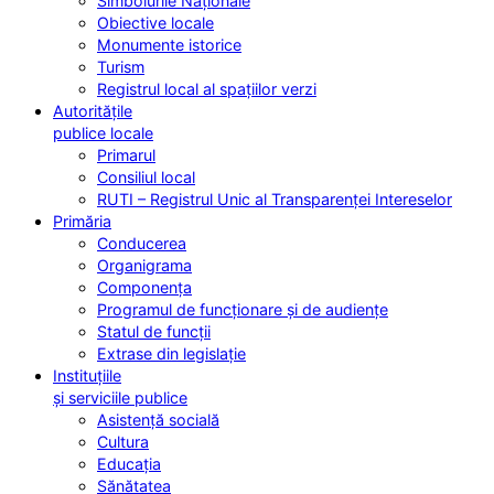
Simbolurile Naționale
Obiective locale
Monumente istorice
Turism
Registrul local al spațiilor verzi
Autoritățile
publice locale
Primarul
Consiliul local
RUTI – Registrul Unic al Transparenței Intereselor
Primăria
Conducerea
Organigrama
Componența
Programul de funcționare și de audiențe
Statul de funcții
Extrase din legislație
Instituțiile
și serviciile publice
Asistență socială
Cultura
Educația
Sănătatea