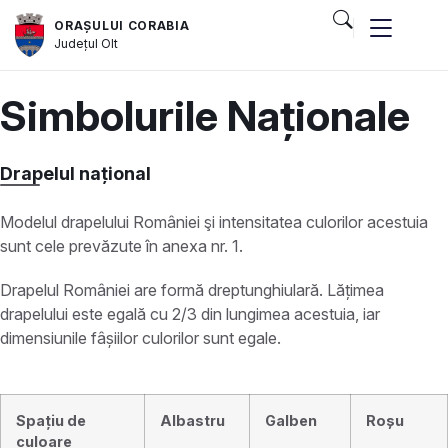
ORAȘULUI CORABIA
Județul
Olt
și serviciile publice
Simbolurile Naționale
Drapelul național
Modelul drapelului României şi intensitatea culorilor acestuia
sunt cele prevăzute în anexa nr. 1.
Drapelul României are formă dreptunghiulară. Lățimea
drapelului este egală cu 2/3 din lungimea acestuia, iar
dimensiunile fâșiilor culorilor sunt egale.
Spațiu de
Albastru
Galben
Roșu
culoare