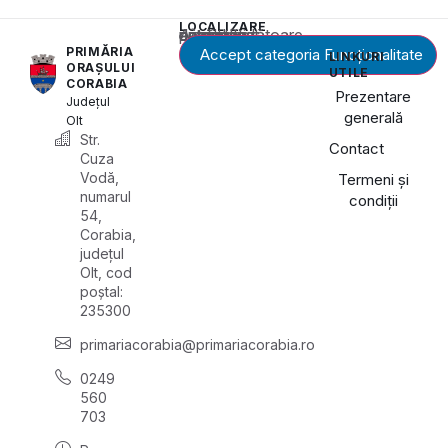
LOCALIZARE
Acest conținut este blocat până când acceptați categoria corespunzătoare de cookie-uri.
PRIMĂRIA
Accept categoria Funcționalitate
LINKURI
ORAȘULUI
UTILE
CORABIA
Prezentare
Județul
generală
Olt
Str.
Contact
Cuza
Vodă,
Termeni și
numarul
condiții
54,
Corabia,
județul
Olt, cod
poștal:
235300
primariacorabia@primariacorabia.ro
0249
560
703