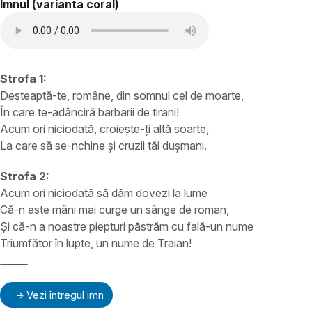
Imnul (varianta coral)
Strofa 1:
Deșteaptă-te, române, din somnul cel de moarte,
În care te-adânciră barbarii de tirani!
Acum ori niciodată, croiește-ți altă soarte,
La care să se-nchine și cruzii tăi dușmani.
Strofa 2:
Acum ori niciodată să dăm dovezi la lume
Că-n aste mâni mai curge un sânge de roman,
Și că-n a noastre piepturi păstrăm cu fală-un nume
Triumfător în lupte, un nume de Traian!
Vezi întregul imn