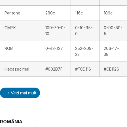
Pantone
280c
116c
186c
CMYK
100-70-0-
0-10-95-
0-90-80-
10
0
5
RGB
0-43-127
252-209-
206-17-
22
38
Hexazecimal
#002B7F
#FCD116
#CE1126
Vezi mai mult
ROMÂNIA