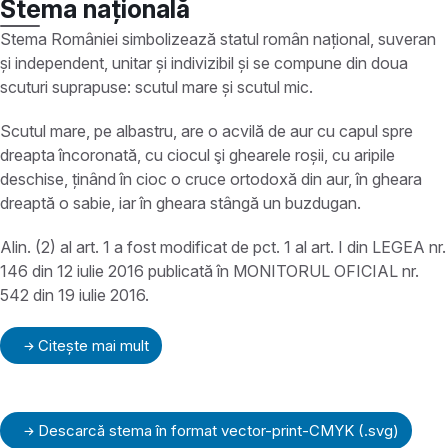
Stema națională
Stema României simbolizează statul român național, suveran
și independent, unitar și indivizibil și se compune din doua
scuturi suprapuse: scutul mare și scutul mic.
Scutul mare, pe albastru, are o acvilă de aur cu capul spre
dreapta încoronată, cu ciocul şi ghearele roșii, cu aripile
deschise, ținând în cioc o cruce ortodoxă din aur, în gheara
dreaptă o sabie, iar în gheara stângă un buzdugan.
Alin. (2) al art. 1 a fost modificat de pct. 1 al art. I din LEGEA nr.
146 din 12 iulie 2016 publicată în MONITORUL OFICIAL nr.
542 din 19 iulie 2016.
Citește mai mult
Descarcă stema în format vector-print-CMYK (.svg)