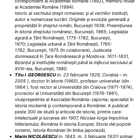
corespondent al Academiei Române (1992), membru titular
al Academiei Române (1994).
Istoric al vechiului drept romanesc și al vechilor instituții,
autor a numeroase lucrări:
Originile și evoluția generală a
proprietății în dreptul român
, București 1938;
Preemțiunea
în istoria dreptului românesc
, București, 1965;
Legislația
agrară a Țării Românești, 1775-1782
, București,
1970;
Legislația urbană a Țării Românești, 1765-
1782,
București, 1975 (în colaborare),
Judecata
domnească în Țara Românească și Moldova. 1611-1831,
Bizanțul și instituțiile românești până la mijlocul secolului al
XVIII-lea,
București, 1980.
Titu I .GEORGESCU
(n. 23 februarie 1929, Corabia – m.
2005 )
, doctor în istorie (1960), profesor universitar (din
1964 ), fost rector al Universității din Craiova (1971-1974),
prorector al Universității din București (1976-1981),
vicepreședinte al Asociației România-Japonia; specialist în
istoria modernă și contemporană a României. A publicat
peste 300 de studii și articole de istorie, printre care
:
Intelectualii și lucrarea din 1907, Nicolae Iorga împotriva
hitlerismului; România în istoria Europei; Storia del popole
romeno, Istoria
României
(în limba japoneză).
Marin NICOLAESCU
(n. 1843, m. 3 februarie 1931)
primar