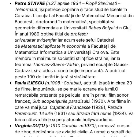
Petre STAVRE
(n.27 aprilie 1934 – Plopii Slavinești –
Teleorman)
, își petrece copilăria și face studiile liceale în
Corabia. Licențiat al Facultății de Matematică Mecanică din
București, doctorand în matematică, specialitatea
geometrie diferentiala a Universitatii
Babes Bolyai
din Cluj.
În anul 1989 obține titlul de
profesor
universitar
evidențiat
iar acum este șeful Catedrei
de
Matematici aplicate în economie
a Facultății de
Matematică Informatica a Universității Craiova. Este
membru în mai multe societăți științifice străine, iar la
teorema
Thomas-Stavre-Vârlan
, privind ecuațiile Gauss-
Codazzi, și-a adus o contribuție importantă. A publicat
peste 100 de lucrări în țară și străinătate.
Paula ILIESCU
(n.1908 -Corabia)
, actriță, joacă în circa 20
de filme, impunându-se pe marile ecrane ale lumii.O
remarcabila prezenta pe pelicula, are în primul film sonor
francez,
Sub acoperișurile paradisulu
i (1930). Alte filme în
care va mai juca:
Căpitanul Francasse
(1928),
Parada
Paramount, 14 iulie
(1931) sau
Strada fără nume
(1934). Va
turna câteva filme și pe platourile hollywoodiene.
Virginia DUȚU
(n.1910 Corabia-m.1970)
, urmează cursuri
de zbor, dedicându-se aviației civile. A urmat o școală de