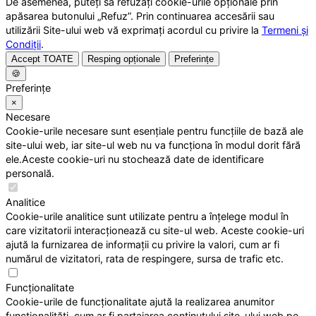
De asemenea, puteți să refuzați cookie-urile opționale prin
apăsarea butonului „Refuz”. Prin continuarea accesării sau
utilizării Site-ului web vă exprimați acordul cu privire la
Termeni și
Condiții
.
Accept TOATE
Resping opționale
Preferințe
🍪
Preferințe
×
Necesare
Cookie-urile necesare sunt esențiale pentru funcțiile de bază ale
site-ului web, iar site-ul web nu va funcționa în modul dorit fără
ele.Aceste cookie-uri nu stochează date de identificare
personală.
Analitice
Cookie-urile analitice sunt utilizate pentru a înțelege modul în
care vizitatorii interacționează cu site-ul web. Aceste cookie-uri
ajută la furnizarea de informații cu privire la valori, cum ar fi
numărul de vizitatori, rata de respingere, sursa de trafic etc.
Funcționalitate
Cookie-urile de funcționalitate ajută la realizarea anumitor
funcționalități, cum ar fi partajarea conținutului site-ului web pe