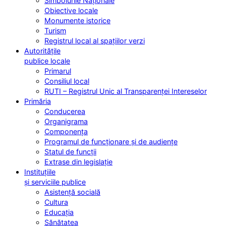
Simbolurile Naționale
Obiective locale
Monumente istorice
Turism
Registrul local al spațiilor verzi
Autoritățile
publice locale
Primarul
Consiliul local
RUTI – Registrul Unic al Transparenței Intereselor
Primăria
Conducerea
Organigrama
Componența
Programul de funcționare și de audiențe
Statul de funcții
Extrase din legislație
Instituțiile
și serviciile publice
Asistență socială
Cultura
Educația
Sănătatea