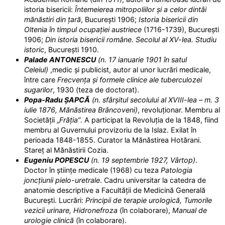
istoria bisericii:
Întemeierea mitropoliilor și a celor dintâi
mănăstiri din
țară
, București 1906;
Istoria bisericii din
Oltenia în timpul ocupației austriece
(1716-1739), București
1906;
Din istoria bisericii române. Secolul al XV-lea. Studiu
istoric
, București 1910.
Palade ANTONESCU
(
n. 17 ianuarie 1901 în satul
Celeiul)
,medic și publicist, autor al unor lucrări medicale,
între care
Frecvența și formele clinice ale tuberculozei
sugarilor
, 1930 (teza de doctorat).
Popa-Radu ȘAPCĂ
(n. sfârșitul secolului al XVIII-lea – m. 3
iulie 1876, Mănăstirea Brâncoveni)
, revoluționar. Membru al
Societății „
Frăția”
. A participat la Revoluția de la 1848, fiind
membru al Guvernului provizoriu de la Islaz. Exilat în
perioada 1848-1855. Curator la Mănăstirea Hotărani.
Stareț al Mănăstirii Cozia.
Eugeniu POPESCU
(
n. 19 septembrie 1927, Vârtop)
.
Doctor în științe medicale (1968) cu teza
Patologia
joncțiunii pielo-uretrale
. Cadru universitar la catedra de
anatomie descriptive a Facultății de Medicină Generală
București. Lucrări:
Principii de terapie
urologică, Tumorile
vezicii urinare, Hidronefroza
(în colaborare),
Manual de
urologie clinică
(în colaborare).