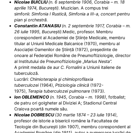
Nicolae BUICLIU
(n. 6 septembrie 1906, Corabia – m. 18
aprilie 1974, București)
. Muzician. A compus trei
simfonii:
Simfonia I Rustică, Simfonia a III-a, concert pentru
pian și orchestră.
Constantin ATANASIU
(n. 2 septembrie 1917, Corabia – m.
26 iulie 1995, București)
.Medic, profesor. Membru
corespondent al Academiei de Științe Medicale, membru
titular al Uniunii Medicale Balcanice (1970), membru al
Asociației Oamenilor de Știință (1972), președinte de
onoare al Federației Române de Pneumoftiziologie, director
al Institutului de Pneumoftiziologie „
Marius Nesta”.
A primit medalia de aur
C. Fornalini
a Uniunii italiene de
tuberculoză.
Lucrări:
Chimioterapia și chimioprofilaxia
tuberculozei
(1964),
Ptiziologia clinică
(1972-
1975),
Terapia tuberculozei pulmonare
(1973).
Ion OBLEMENCO
(n. 1945, Corabia – m. 1998)
, fotbalist;
de patru ori golgheter al Diviziei A; Stadionul Central
Craiova poartă numele său.
Nicolae DOBRESCU
(30 martie 1874 – 23 iulie 1914)
,
profesor de istorie a bisericii române la Facultatea de
Teologie din București (din 1907), membru corespondent al
Academiei Române (din 1911), autor a numeroase lucrări de