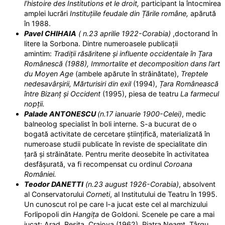
l’histoire des Institutions et le droit,
participant la întocmirea
amplei lucrări
Instituțiile feudale din Țările române,
apărută
în 1988.
Pavel CHIHAIA
( n.23 aprilie 1922-Corabia)
,doctorand în
litere la Sorbona. Dintre numeroasele publicații
amintim:
Tradiții răsăritene și influente occidentale în Țara
Românescă (1988), Immortalite et decomposition dans l’art
du Moyen Age
(ambele apărute în străinătate),
Treptele
nedesavârșirii, Mărturisiri din exil
(1994),
Ț
ara Românească
între Bizanț și Occident
(1995), piesa de teatru
La farmecul
nopții.
Palade ANTONESCU
(n.17 ianuarie 1900-Celei)
, medic
balneolog specialist în boli interne. S-a bucurat de o
bogată activitate de cercetare științifică, materializată în
numeroase studii publicate în reviste de specialitate din
țară și străinătate. Pentru merite deosebite în activitatea
desfășurată, va fi recompensat cu ordinul
Coroana
României.
Teodor DANETTI
(n.23 august 1926-Corabia)
, absolvent
al Conservatorului
Corneti
, al Institutului de Teatru în 1995.
Un cunoscut rol pe care l-a jucat este cel al marchizului
Forlipopoli din
Hangița
de Goldoni. Scenele pe care a mai
jucat: Arad, Reșița, Craiova (1962), Piatra Neamț, Târgu