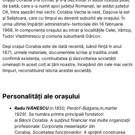
de baltă, care s-a numit apoi județul Romanați, iar astăzi județul
Olt, între așezări mai vechi: Corabia Veche la vest, Dașova la est
și Seliștoara, care cu timpul au devenit suburbii ale orașului. În
urma ultimei împărțiri administrativ-teritoriale din 16 februarie
1968, în componența orașului au intrat și localitățile Celei, Vârtop,
Tudor Vladimirescu și comuna suburbană Gârcov.
Deși orașul Corabia este de dată recentă, luând ființă în anul
1871, urmele materiale, documentele scrise și traditia orală
confirmă existența, continuitatea și dezvoltarea societății
omenești în acest colț al țării noastre, începând din cele mai vechi
timpuri, reconstituind istoria acestei societăți.
Personalități ale orașului
Radu IVĂNESCU
(n.1850, Perdof-Bulgaria,m.martie
1929).
Se număra printre principalii fondatori
ai
Băncii Corabia
. A susținut financiar mai multe organizații
profesionale:
Corporația meseriașilor
din
Corabia,
Societatea
funcționarilor
. A sprijinit construirea