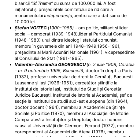
bisericii
“Sf.Treime”
cu suma de 100.000 lei. A fost
inițiatorul și președintele comitetului de ridicare a
monumentului
Independența
,pentru care a dat suma de
10.000 lei.
Ștefan VOITEC
(1900-1985)
– om politic,militant și lider
social – democrat (1939-1948),lider al Partidului Comunist
(1948-1980) unul dintre ideologii statului comunist,
membru în guvernele din anii 1948-1949,1956-1961,
președinte al Marii Adunări Na’ionale (1961), vicepreședinte
al Consiliului de Stat (1961-1965).
Valentin-Alexandru GEORGESCU
(n. 2 iulie 1908, Corabia
– m. 9 octombrie 1995, București)
, doctor în drept la Paris
(1932), profesor universitar de drept la Cernăuți, București,
Lausanne și Iași (1936-1951), cercetător științific la
Institutul de Istorie Iași, Institutul de Studii și Cercetări
Juridice București, Institutul de Istorie al Academiei, șef de
secție la Institutul de studii sud-est europene (din 1964),
doctor docent (1964), membru al Academiei de Științe
Sociale și Politice (1970), membru al Asociației de Istorie
Comparativă a Instituțiilor și Dreptului; doctor honoris
causa al Universității din Clermont-Ferrand (1972), membru
corespondent al Academiei din Atena (1976), membru