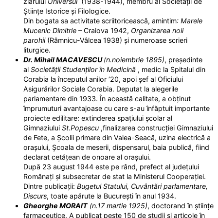
ziarului
Universul
(1938-1944), membru al Societății de
Științe Istorice și Filologice.
Din bogata sa activitate scriitoricească, amintim
: Marele
Mucenic Dimitrie
– Craiova 1942,
Organizarea noii
parohii
(Râmnicu-Vâlcea 1938) și numeroase scrieri
liturgice.
Dr. Mihail MACAVESCU
(n.noiembrie 1895)
, președinte
al
Societății Studenților în Medicină
, medic la Spitalul din
Corabia la începutul anilor ’20, apoi șef al Oficiului
Asigurărilor Sociale Corabia. Deputat la alegerile
parlamentare din 1933. În această calitate, a obținut
împrumuturi avantajoase cu care s-au înfăptuit importante
proiecte edilitare: extinderea spațiului școlar al
Gimnaziului
St.Popescu
,finalizarea construcției Gimnaziului
de Fete, a Școlii primare din Valea-Seacă, uzina electrică a
orașului, Școala de meserii, dispensarul, baia publică, fiind
declarat cetățean de onoare al orașului.
După 23 august 1944 este pe rând, prefect al județului
Românați și subsecretar de stat la Ministerul Cooperației.
Dintre publicații:
Bugetul Statului, Cuvântări parlamentare,
Discurs
, toate apărute la București în anul 1934.
Gheorghe MORAIT
(n.17 martie 1925)
, doctorand în științe
farmaceutice. A publicat peste 150 de studii și articole în