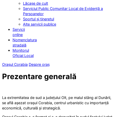
Lăcașe de cult
Serviciul Public Comunitar Local de Evidență a
Persoanelor
Sportul și tineretul
Alte servicii publice
Servicii
online
Nomenclatura
stradală
Monitorul
Oficial Local
Orașul Corabia
Despre oraș
Prezentare generală
La extremitatea de sud a județului Olt, pe malul stâng al Dunării,
se află așezat orașul Corabia, centrul urbanistic cu importanță
economică, culturală și strategică.
Orașul Corabia s-a format și s-a dezvoltat în sudul fostului județ