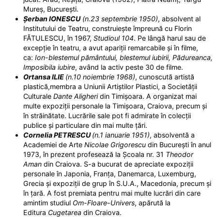
Mureș, București.
Șerban IONESCU
(n.23 septembrie 1950)
, absolvent al
Institutului de Teatru, construiește împreună cu Florin
FĂTULESCU, în 1967,
Studioul 104
. Pe lângă harul sau de
excepție în teatru, a avut apariții remarcabile și în filme,
ca:
Ion-blestemul pământului, blestemul iubirii, Pădureanca,
Imposibila iubire
, având la activ peste 30 de filme.
Ortansa ILIE
(n.10 noiembrie 1968)
, cunoscută artistă
plastică,membra a Uniunii Artiștilor Plastici, a Societății
Culturale
Dante Aligheri
din Timișoara. A organizat mai
multe expoziții personale la Timișoara, Craiova, precum și
în străinătate. Lucrările sale pot fi admirate în colecții
publice și particulare din mai multe țări.
Cornelia PETRESCU
(n.1 ianuarie 1951)
, absolventă a
Academiei de Arte
Nicolae Grigorescu
din București în anul
1973, în prezent profesează la Școala nr. 31
Theodor
Aman
din Craiova. S-a bucurat de apreciate expoziții
personale în Japonia, Franța, Danemarca, Luxemburg,
Grecia și expoziții de grup în S.U.A., Macedonia, precum și
în țară. A fost premiata pentru mai multe lucrări din care
amintim studiul
Om-Floare-Univers
, apărută la
Editura
Cugetarea
din Craiova.