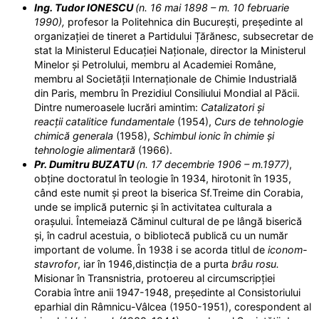
Ing. Tudor IONESCU
(n. 16 mai 1898 – m. 10 februarie
1990),
profesor la Politehnica din București, președinte al
organizației de tineret a Partidului Țărănesc, subsecretar de
stat la Ministerul Educației Naționale, director la Ministerul
Minelor și Petrolului, membru al Academiei Române,
membru al Societății Internaționale de Chimie Industrială
din Paris, membru în Prezidiul Consiliului Mondial al Păcii.
Dintre numeroasele lucrări amintim:
Catalizatori și
reacții catalitice fundamentale
(1954),
Curs de tehnologie
chimică generala
(1958),
Schimbul ionic în chimie și
tehnologie alimentară
(1966).
Pr. Dumitru BUZATU
(n. 17 decembrie 1906 – m.1977)
,
obține doctoratul în teologie în 1934, hirotonit în 1935,
când este numit și preot la biserica Sf.Treime din Corabia,
unde se implică puternic și în activitatea culturala a
orașului. Întemeiază Căminul cultural de pe lângă biserică
și, în cadrul acestuia, o bibliotecă publică cu un număr
important de volume. În 1938 i se acorda titlul de
iconom-
stavrofor
, iar în 1946,distincția de a purta
brâu rosu.
Misionar în Transnistria, protoereu al circumscripției
Corabia între anii 1947-1948, președinte al Consistoriului
eparhial din Râmnicu-Vâlcea (1950-1951), corespondent al