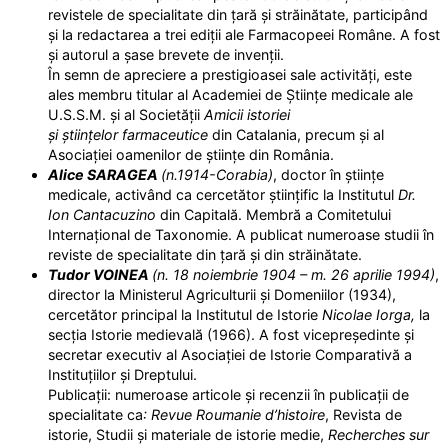
revistele de specialitate din țară și străinătate, participând
și la redactarea a trei ediții ale Farmacopeei Române. A fost
și autorul a șase brevete de invenții.
În semn de apreciere a prestigioasei sale activități, este
ales membru titular al Academiei de Științe medicale ale
U.S.S.M. și al Societății
Amicii istoriei
și științelor farmaceutice
din Catalania, precum și al
Asociației oamenilor de științe din România.
Alice SARAGEA
(n.1914-Corabia)
, doctor în științe
medicale, activând ca cercetător științific la Institutul
Dr.
Ion Cantacuzino
din Capitală. Membră a Comitetului
Internațional de Taxonomie. A publicat numeroase studii în
reviste de specialitate din țară și din străinătate.
Tudor VOINEA
(n. 18 noiembrie 1904 – m. 26 aprilie 1994)
,
director la Ministerul Agriculturii și Domeniilor (1934),
cercetător principal la Institutul de Istorie
Nicolae Iorga,
la
secția Istorie medievală (1966). A fost vicepreședinte și
secretar executiv al Asociației de Istorie Comparativă a
Instituțiilor și Dreptului.
Publicații: numeroase articole și recenzii în publicații de
specialitate ca
: Revue Roumanie d’histoire
, Revista de
istorie, Studii și materiale de istorie medie,
Recherches sur