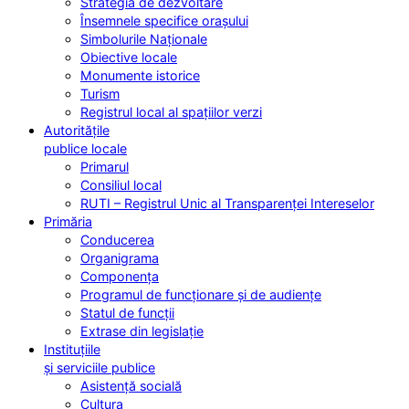
Strategia de dezvoltare
Însemnele specifice orașului
Simbolurile Naționale
Obiective locale
Monumente istorice
Turism
Registrul local al spațiilor verzi
Autoritățile
publice locale
Primarul
Consiliul local
RUTI – Registrul Unic al Transparenței Intereselor
Primăria
Conducerea
Organigrama
Componența
Programul de funcționare și de audiențe
Statul de funcții
Extrase din legislație
Instituțiile
și serviciile publice
Asistență socială
Cultura