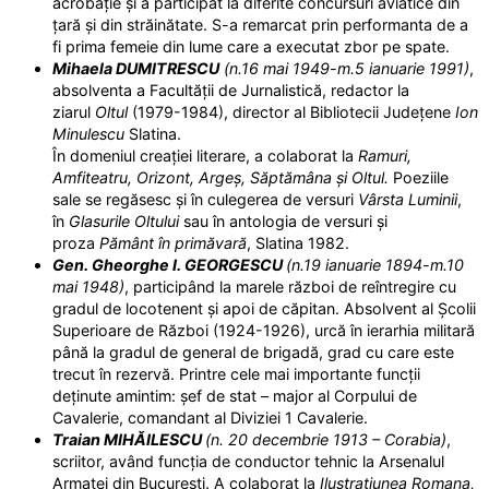
acrobație și a participat la diferite concursuri aviatice din
țară și din străinătate. S-a remarcat prin performanta de a
fi prima femeie din lume care a executat zbor pe spate.
Mihaela DUMITRESCU
(
n.16 mai 1949-m.5 ianuarie 1991)
,
absolventa a Facultății de Jurnalistică, redactor la
ziarul
Oltul
(1979-1984), director al Bibliotecii Județene
Ion
Minulescu
Slatina.
În domeniul creației literare, a colaborat la
Ramuri,
Amfiteatru, Orizont, Argeș, Săptămâna și Oltul.
Poeziile
sale se regăsesc și în culegerea de versuri
Vârsta Luminii
,
în
Glasurile Oltului
sau în antologia de versuri și
proza
Pământ în
primăvară
, Slatina 1982.
Gen. Gheorghe I. GEORGESCU
(n.19 ianuarie 1894-m.10
mai 1948)
, participând la marele război de reîntregire cu
gradul de locotenent și apoi de căpitan. Absolvent al Școlii
Superioare de Război (1924-1926), urcă în ierarhia militară
până la gradul de general de brigadă, grad cu care este
trecut în rezervă. Printre cele mai importante funcții
deținute amintim: șef de stat – major al Corpului de
Cavalerie, comandant al Diviziei 1 Cavalerie.
Traian MIHĂILESCU
(n. 20 decembrie 1913 – Corabia)
,
scriitor, având funcția de conductor tehnic la Arsenalul
Armatei din București. A colaborat la
Ilustratiunea Romana,