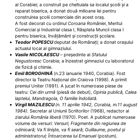
al Corabiei; a construit pe cheltuiala sa localul școlii și a
reparat biserica, a donat două milioane lei pentru
construirea școlii comerciale din acest oraș.
A fost decorat cu ordinul
Coroana
României
, Meritul
Comercial și Industrial clasa I, Răsplata Muncii clasa I
pentru biserica, învățământ și construcții școlare.
Teodor POPESCU
deputat de Românați; a donat orașului
actualul local al gimnaziului.
Vasile NICOLAESCU
– președinte al
Sfatului
Negustoresc
Corabia; a înzestrat gimnaziul cu laboratorul
de fizică și chimie.
Emil BOROGHINĂ
(n.23 ianuarie 1940, Corabia). Fost
director la Teatru Național din Craiova (1998). A primit
premiul Uniter (1991). A jucat în numeroase piese de
teatru:
Cei din urmă
(piesă de debut),
Opinia publică, Calea
laptelui, Mandragola, O familie îndoliată.
Virgil MAZILESCU
(n. 11 aprilie 1942, Corabia, m.11 august
1984)
. Secretar al Uniunii Scriitorilor (1968), redactor al
ziarului
România liberă
(1970). Poet. A publicat numeroase
volume de versuri:
Versuri; Fragmente din regiunea de
odinioară; Va fi liniște, va fi seară; Guillaume, poetul și
administratorul; Întoarcerea lui Emanuel
(postum).