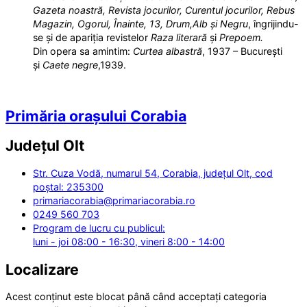
Gazeta noastră, Revista jocurilor, Curentul jocurilor, Rebus
Magazin, Ogorul, Înainte, 13, Drum,Alb și Negru
, îngrijindu-
se și de apariția revistelor
Raza literară
și
Prepoem.
Din opera sa amintim:
Curtea albastră
, 1937 – București
și
Caete negre
,1939.
Primăria orașului Corabia
Județul
Olt
Str. Cuza Vodă, numarul 54, Corabia, județul Olt, cod
poștal: 235300
primariacorabia@primariacorabia.ro
0249 560 703
Program de lucru cu publicul:
luni - joi 08:00 - 16:30, vineri 8:00 - 14:00
Localizare
Acest conținut este blocat până când acceptați categoria