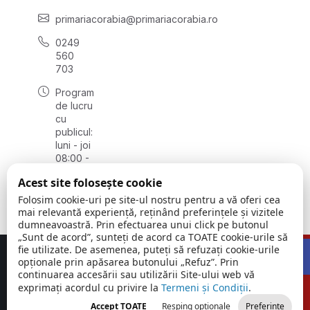
primariacorabia@primariacorabia.ro
0249
560
703
Program
de lucru
cu
publicul:
luni - joi
08:00 -
16:30,
Acest site folosește cookie
vineri
8:00 -
Folosim cookie-uri pe site-ul nostru pentru a vă oferi cea
14:00
mai relevantă experiență, reținând preferințele și vizitele
dumneavoastră. Prin efectuarea unui click pe butonul
„Sunt de acord”, sunteți de acord ca TOATE cookie-urile să
Open 
fie utilizate. De asemenea, puteți să refuzați cookie-urile
Concept realizat de
Big Media Relații Publice SRL
opționale prin apăsarea butonului „Refuz”. Prin
continuarea accesării sau utilizării Site-ului web vă
exprimați acordul cu privire la
Orașul
Termeni și Condiții
©
Toate
.
Corabia |
2026
drepturile
Accept TOATE
Resping opționale
Preferințe