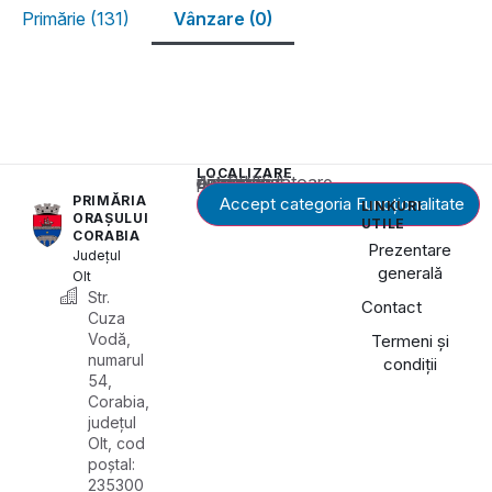
Primărie (131)
Vânzare (0)
LOCALIZARE
Acest conținut este blocat până când acceptați categoria corespunzătoare de cookie-uri.
PRIMĂRIA
Accept categoria Funcționalitate
LINKURI
ORAȘULUI
UTILE
CORABIA
Prezentare
Județul
generală
Olt
Str.
Contact
Cuza
Vodă,
Termeni și
numarul
condiții
54,
Corabia,
județul
Olt, cod
poștal:
235300