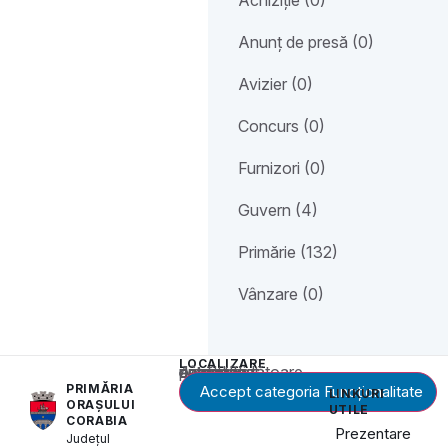
Anunț de presă (0)
Avizier (0)
Concurs (0)
Furnizori (0)
Guvern (4)
Primărie (132)
Vânzare (0)
LOCALIZARE
Acest conținut este blocat până când acceptați categoria corespunzătoare de cookie-uri.
PRIMĂRIA
Accept categoria Funcționalitate
LINKURI
ORAȘULUI
UTILE
CORABIA
Prezentare
Județul