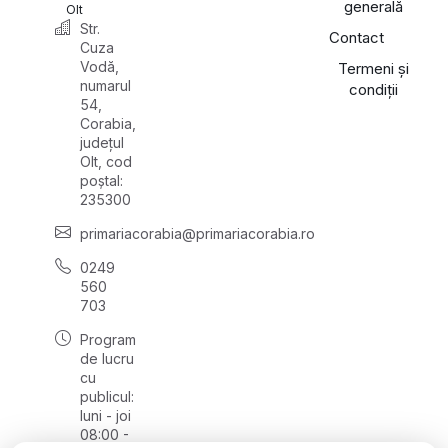
generală
Olt
Str.
Contact
Cuza
Vodă,
Termeni și
numarul
condiții
54,
Corabia,
județul
Olt, cod
poștal:
235300
primariacorabia@primariacorabia.ro
0249
560
703
Program
de lucru
cu
publicul:
luni - joi
08:00 -