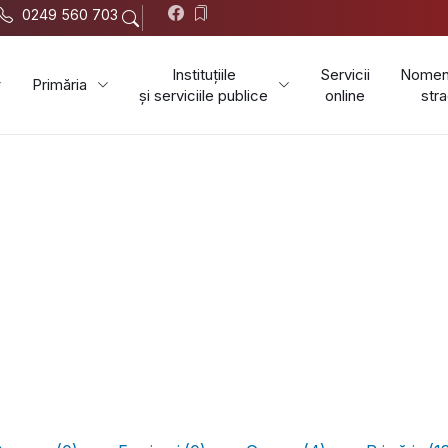
0249 560 703
Instituțiile
Servicii
Nomenc
Primăria
și serviciile publice
online
stra