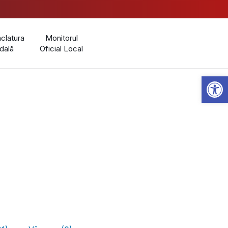
latura
Monitorul
dală
Oficial Local
Open 