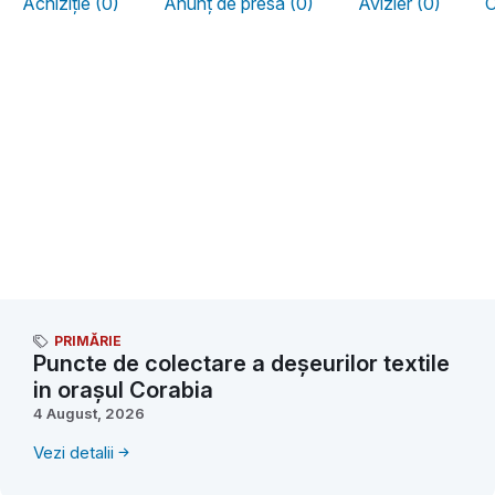
Achiziție (0)
Anunț de presă (0)
Avizier (0)
C
PRIMĂRIE
Puncte de colectare a deșeurilor textile
in orașul Corabia
4 August, 2026
Vezi detalii