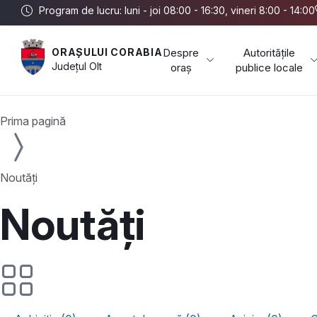
Program de lucru: luni - joi 08:00 - 16:30, vineri 8:00 - 14:00
Despre
Autoritățile
ORAȘULUI CORABIA
Județul
Olt
oraș
publice locale
Prima pagină
Noutăți
Noutăți