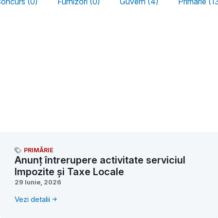
oncurs (0)
Furnizori (0)
Guvern (4)
Primărie (1
PRIMĂRIE
Anunț întrerupere activitate serviciul
Impozite și Taxe Locale
29 Iunie, 2026
Vezi detalii