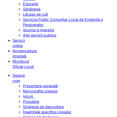
Educația
Sănătatea
Lăcașe de cult
Serviciul Public Comunitar Local de Evidență a
Persoanelor
Sportul și tineretul
Alte servicii publice
Servicii
online
Nomenclatura
stradală
Monitorul
Oficial Local
Despre
oraș
Prezentare generală
Monografia orașului
Istoric
Populația
Strategia de dezvoltare
Însemnele specifice orașului