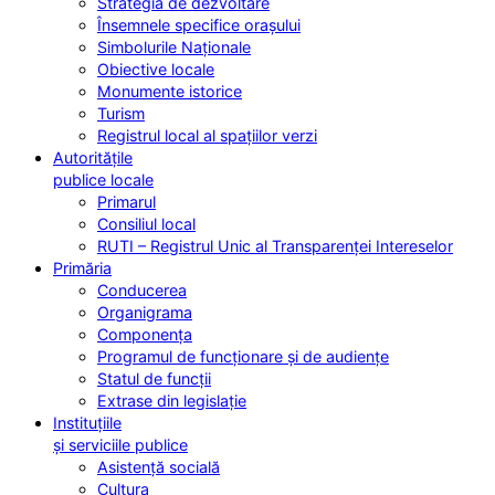
Strategia de dezvoltare
Însemnele specifice orașului
Simbolurile Naționale
Obiective locale
Monumente istorice
Turism
Registrul local al spațiilor verzi
Autoritățile
publice locale
Primarul
Consiliul local
RUTI – Registrul Unic al Transparenței Intereselor
Primăria
Conducerea
Organigrama
Componența
Programul de funcționare și de audiențe
Statul de funcții
Extrase din legislație
Instituțiile
și serviciile publice
Asistență socială
Cultura