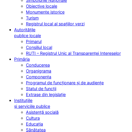
Simbolurile Naționale
Obiective locale
Monumente istorice
Turism
Registrul local al spațiilor verzi
Autoritățile
publice locale
Primarul
Consiliul local
RUTI – Registrul Unic al Transparenței Intereselor
Primăria
Conducerea
Organigrama
Componența
Programul de funcționare și de audiențe
Statul de funcții
Extrase din legislație
Instituțiile
și serviciile publice
Asistență socială
Cultura
Educația
Sănătatea