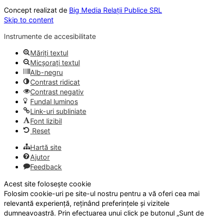
Concept realizat de
Big Media Relații Publice SRL
Skip to content
Instrumente de accesibilitate
Măriți textul
Micșorați textul
Alb-negru
Contrast ridicat
Contrast negativ
Fundal luminos
Link-uri subliniate
Font lizibil
Reset
Hartă site
Ajutor
Feedback
Acest site folosește cookie
Folosim cookie-uri pe site-ul nostru pentru a vă oferi cea mai
relevantă experiență, reținând preferințele și vizitele
dumneavoastră. Prin efectuarea unui click pe butonul „Sunt de