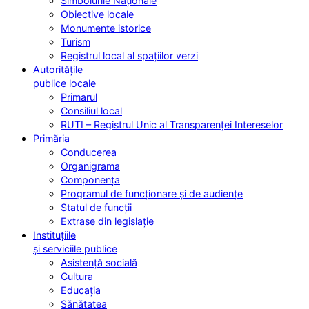
Simbolurile Naționale
Obiective locale
Monumente istorice
Turism
Registrul local al spațiilor verzi
Autoritățile
publice locale
Primarul
Consiliul local
RUTI – Registrul Unic al Transparenței Intereselor
Primăria
Conducerea
Organigrama
Componența
Programul de funcționare și de audiențe
Statul de funcții
Extrase din legislație
Instituțiile
și serviciile publice
Asistență socială
Cultura
Educația
Sănătatea