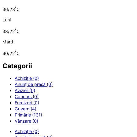
°
36/23
C
Luni
°
38/22
C
Marți
°
40/22
C
Categorii
Achiziție (0)
Anunț de presă (0)
Avizier (0)
Concurs (0)
Furnizori (0)
Guvern (4)
Primărie (131)
Vânzare (0)
Achiziție (0)