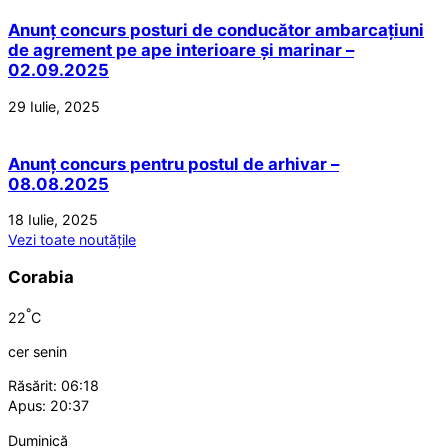
Anunț concurs posturi de conducător ambarcațiuni
de agrement pe ape interioare și marinar –
02.09.2025
29 Iulie, 2025
Anunț concurs pentru postul de arhivar –
08.08.2025
18 Iulie, 2025
Vezi toate noutățile
Corabia
°
22
C
cer senin
Răsărit: 06:18
Apus: 20:37
Duminică