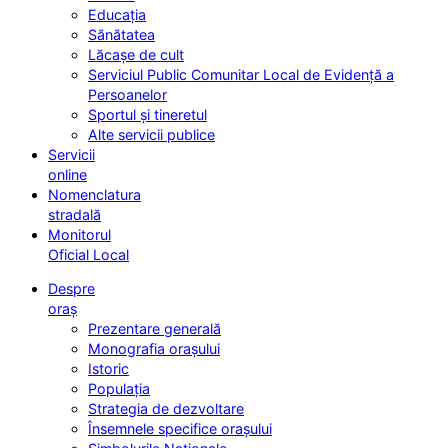
Educația
Sănătatea
Lăcașe de cult
Serviciul Public Comunitar Local de Evidență a
Persoanelor
Sportul și tineretul
Alte servicii publice
Servicii
online
Nomenclatura
stradală
Monitorul
Oficial Local
Despre
oraș
Prezentare generală
Monografia orașului
Istoric
Populația
Strategia de dezvoltare
Însemnele specifice orașului