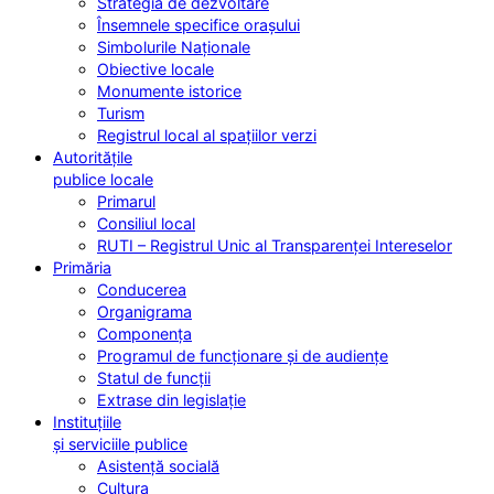
Strategia de dezvoltare
Însemnele specifice orașului
Simbolurile Naționale
Obiective locale
Monumente istorice
Turism
Registrul local al spațiilor verzi
Autoritățile
publice locale
Primarul
Consiliul local
RUTI – Registrul Unic al Transparenței Intereselor
Primăria
Conducerea
Organigrama
Componența
Programul de funcționare și de audiențe
Statul de funcții
Extrase din legislație
Instituțiile
și serviciile publice
Asistență socială
Cultura