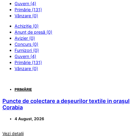
Guvern (4)
Primărie (131)
Vânzare (0)
Achiziție (0)
Anunț de presă (0)
Avizier (0)
Concurs (0)
Furnizori (0)
Guvern (4)
Primărie (131)
Vânzare (0)
PRIMĂRIE
Puncte de colectare a deșeurilor textile in orașul
Corabia
4 August, 2026
Vezi detalii