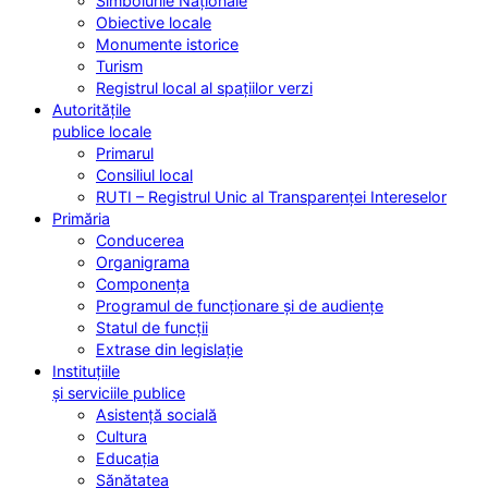
Simbolurile Naționale
Obiective locale
Monumente istorice
Turism
Registrul local al spațiilor verzi
Autoritățile
publice locale
Primarul
Consiliul local
RUTI – Registrul Unic al Transparenței Intereselor
Primăria
Conducerea
Organigrama
Componența
Programul de funcționare și de audiențe
Statul de funcții
Extrase din legislație
Instituțiile
și serviciile publice
Asistență socială
Cultura
Educația
Sănătatea