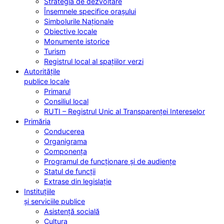
Strategia de dezvoltare
Însemnele specifice orașului
Simbolurile Naționale
Obiective locale
Monumente istorice
Turism
Registrul local al spațiilor verzi
Autoritățile
publice locale
Primarul
Consiliul local
RUTI – Registrul Unic al Transparenței Intereselor
Primăria
Conducerea
Organigrama
Componența
Programul de funcționare și de audiențe
Statul de funcții
Extrase din legislație
Instituțiile
și serviciile publice
Asistență socială
Cultura