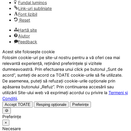
Fundal luminos
Link-uri subliniate
Font lizibil
Reset
Hartă site
Ajutor
Feedback
Acest site folosește cookie
Folosim cookie-uri pe site-ul nostru pentru a vă oferi cea mai
relevantă experiență, reținând preferințele și vizitele
dumneavoastră. Prin efectuarea unui click pe butonul „Sunt de
acord”, sunteți de acord ca TOATE cookie-urile să fie utilizate.
De asemenea, puteți să refuzați cookie-urile opționale prin
apăsarea butonului „Refuz”. Prin continuarea accesării sau
utilizării Site-ului web vă exprimați acordul cu privire la
Termeni și
Condiții
.
Accept TOATE
Resping opționale
Preferințe
🍪
Preferințe
×
Necesare