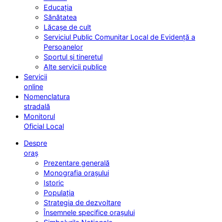
Educația
Sănătatea
Lăcașe de cult
Serviciul Public Comunitar Local de Evidență a
Persoanelor
Sportul și tineretul
Alte servicii publice
Servicii
online
Nomenclatura
stradală
Monitorul
Oficial Local
Despre
oraș
Prezentare generală
Monografia orașului
Istoric
Populația
Strategia de dezvoltare
Însemnele specifice orașului