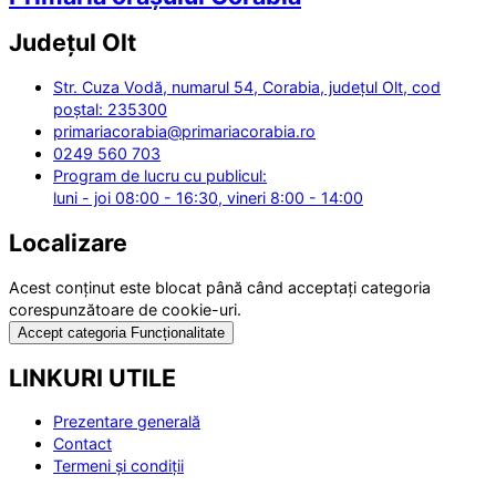
Județul
Olt
Str. Cuza Vodă, numarul 54, Corabia, județul Olt, cod
poștal: 235300
primariacorabia@primariacorabia.ro
0249 560 703
Program de lucru cu publicul:
luni - joi 08:00 - 16:30, vineri 8:00 - 14:00
Localizare
Acest conținut este blocat până când acceptați categoria
corespunzătoare de cookie-uri.
Accept categoria Funcționalitate
LINKURI UTILE
Prezentare generală
Contact
Termeni și condiții