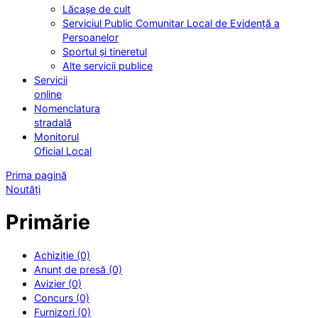
Lăcașe de cult
Serviciul Public Comunitar Local de Evidență a
Persoanelor
Sportul și tineretul
Alte servicii publice
Servicii
online
Nomenclatura
stradală
Monitorul
Oficial Local
Prima pagină
Noutăți
Primărie
Achiziție (0)
Anunț de presă (0)
Avizier (0)
Concurs (0)
Furnizori (0)