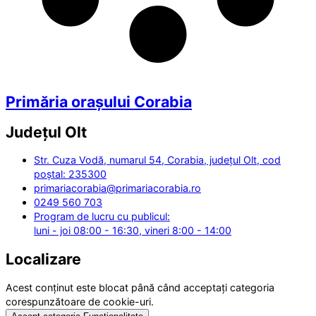
Primăria orașului Corabia
Județul
Olt
Str. Cuza Vodă, numarul 54, Corabia, județul Olt, cod
poștal: 235300
primariacorabia@primariacorabia.ro
0249 560 703
Program de lucru cu publicul:
luni - joi 08:00 - 16:30, vineri 8:00 - 14:00
Localizare
Acest conținut este blocat până când acceptați categoria
corespunzătoare de cookie-uri.