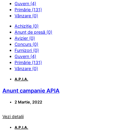
Guvern (4)
Primărie (131)
Vânzare (0)
Achiziție (0)
Anunț de presă (0)
Avizier (0)
Concurs (0)
Furnizori (0)
Guvern (4)
Primărie (131)
Vânzare (0)
A.P.I.A.
Anunt campanie APIA
2 Martie, 2022
Vezi detalii
A.P.I.A.