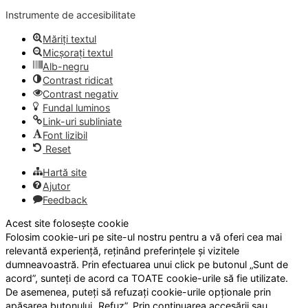
Instrumente de accesibilitate
Măriți textul
Micșorați textul
Alb-negru
Contrast ridicat
Contrast negativ
Fundal luminos
Link-uri subliniate
Font lizibil
Reset
Hartă site
Ajutor
Feedback
Acest site folosește cookie
Folosim cookie-uri pe site-ul nostru pentru a vă oferi cea mai
relevantă experiență, reținând preferințele și vizitele
dumneavoastră. Prin efectuarea unui click pe butonul „Sunt de
acord”, sunteți de acord ca TOATE cookie-urile să fie utilizate.
De asemenea, puteți să refuzați cookie-urile opționale prin
apăsarea butonului „Refuz”. Prin continuarea accesării sau