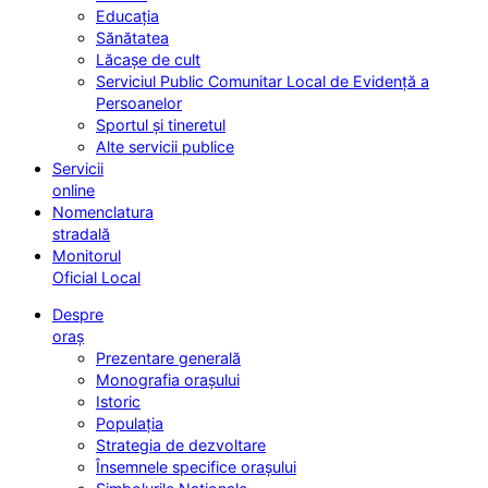
Educația
Sănătatea
Lăcașe de cult
Serviciul Public Comunitar Local de Evidență a
Persoanelor
Sportul și tineretul
Alte servicii publice
Servicii
online
Nomenclatura
stradală
Monitorul
Oficial Local
Despre
oraș
Prezentare generală
Monografia orașului
Istoric
Populația
Strategia de dezvoltare
Însemnele specifice orașului