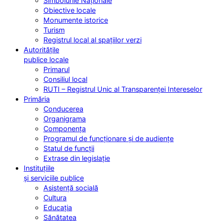
Simbolurile Naționale
Obiective locale
Monumente istorice
Turism
Registrul local al spațiilor verzi
Autoritățile
publice locale
Primarul
Consiliul local
RUTI – Registrul Unic al Transparenței Intereselor
Primăria
Conducerea
Organigrama
Componența
Programul de funcționare și de audiențe
Statul de funcții
Extrase din legislație
Instituțiile
și serviciile publice
Asistență socială
Cultura
Educația
Sănătatea