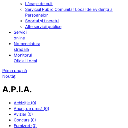
Lăcașe de cult
Serviciul Public Comunitar Local de Evidență a
Persoanelor
Sportul și tineretul
Alte servicii publice
Servicii
online
Nomenclatura
stradală
Monitorul
Oficial Local
Prima pagină
Noutăți
A.P.I.A.
Achiziție (0)
Anunț de presă (0)
Avizier (0)
Concurs (0)
Furnizori (0)