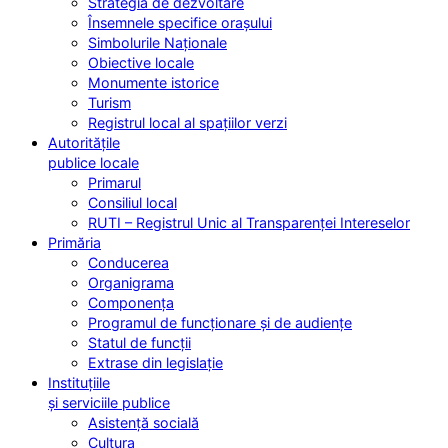
Strategia de dezvoltare
Însemnele specifice orașului
Simbolurile Naționale
Obiective locale
Monumente istorice
Turism
Registrul local al spațiilor verzi
Autoritățile
publice locale
Primarul
Consiliul local
RUTI – Registrul Unic al Transparenței Intereselor
Primăria
Conducerea
Organigrama
Componența
Programul de funcționare și de audiențe
Statul de funcții
Extrase din legislație
Instituțiile
și serviciile publice
Asistență socială
Cultura