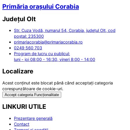
Primăria orașului Corabia
Județul
Olt
Str. Cuza Vodă, numarul 54, Corabia, județul Olt, cod
poștal: 235300
primariacorabia@primariacorabia.ro
0249 560 703
Program de lucru cu publicul:
luni - joi 08:00 - 16:30, vineri 8:00 - 14:00
Localizare
Acest conținut este blocat până când acceptați categoria
corespunzătoare de cookie-uri.
Accept categoria Funcționalitate
LINKURI UTILE
Prezentare generală
Contact
Termeni și condiții