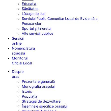
Educația
Sănătatea
Lăcașe de cult
Serviciul Public Comunitar Local de Evidență a
Persoanelor
Sportul și tineretul
Alte servicii publice
Servicii
online
Nomenclatura
stradală
Monitorul
Oficial Local
Despre
oraș
Prezentare generală
Monografia orașului
Istoric
Populația
Strategia de dezvoltare
Însemnele specifice orașului