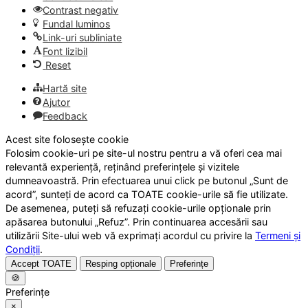
Contrast negativ
Fundal luminos
Link-uri subliniate
Font lizibil
Reset
Hartă site
Ajutor
Feedback
Acest site folosește cookie
Folosim cookie-uri pe site-ul nostru pentru a vă oferi cea mai
relevantă experiență, reținând preferințele și vizitele
dumneavoastră. Prin efectuarea unui click pe butonul „Sunt de
acord”, sunteți de acord ca TOATE cookie-urile să fie utilizate.
De asemenea, puteți să refuzați cookie-urile opționale prin
apăsarea butonului „Refuz”. Prin continuarea accesării sau
utilizării Site-ului web vă exprimați acordul cu privire la
Termeni și
Condiții
.
Accept TOATE
Resping opționale
Preferințe
🍪
Preferințe
×