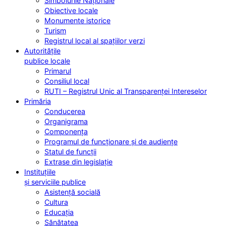
Simbolurile Naționale
Obiective locale
Monumente istorice
Turism
Registrul local al spațiilor verzi
Autoritățile
publice locale
Primarul
Consiliul local
RUTI – Registrul Unic al Transparenței Intereselor
Primăria
Conducerea
Organigrama
Componența
Programul de funcționare și de audiențe
Statul de funcții
Extrase din legislație
Instituțiile
și serviciile publice
Asistență socială
Cultura
Educația
Sănătatea