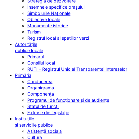
Strategia de dezvoltare
Însemnele specifice orașului
Simbolurile Naționale
Obiective locale
Monumente istorice
Turism
Registrul local al spațiilor verzi
Autoritățile
publice locale
Primarul
Consiliul local
RUTI – Registrul Unic al Transparenței Intereselor
Primăria
Conducerea
Organigrama
Componența
Programul de funcționare și de audiențe
Statul de funcții
Extrase din legislație
Instituțiile
și serviciile publice
Asistență socială
Cultura