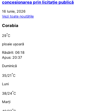
concesionarea prin licitație publică
16 Iunie, 2026
Vezi toate noutățile
Corabia
°
29
C
ploaie ușoară
Răsărit: 06:18
Apus: 20:37
Duminică
°
35/21
C
Luni
°
38/24
C
Marți
°