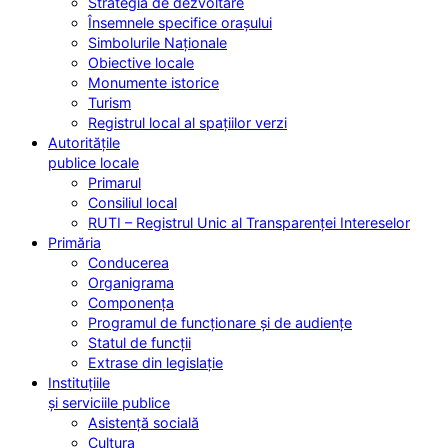
Strategia de dezvoltare
Însemnele specifice orașului
Simbolurile Naționale
Obiective locale
Monumente istorice
Turism
Registrul local al spațiilor verzi
Autoritățile
publice locale
Primarul
Consiliul local
RUTI – Registrul Unic al Transparenței Intereselor
Primăria
Conducerea
Organigrama
Componența
Programul de funcționare și de audiențe
Statul de funcții
Extrase din legislație
Instituțiile
și serviciile publice
Asistență socială
Cultura