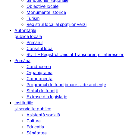
Simbolurile Naționale
Obiective locale
Monumente istorice
Turism
Registrul local al spațiilor verzi
Autoritățile
publice locale
Primarul
Consiliul local
RUTI – Registrul Unic al Transparenței Intereselor
Primăria
Conducerea
Organigrama
Componența
Programul de funcționare și de audiențe
Statul de funcții
Extrase din legislație
Instituțiile
și serviciile publice
Asistență socială
Cultura
Educația
Sănătatea