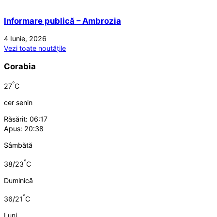
Informare publică – Ambrozia
4 Iunie, 2026
Vezi toate noutățile
Corabia
°
27
C
cer senin
Răsărit: 06:17
Apus: 20:38
Sâmbătă
°
38/23
C
Duminică
°
36/21
C
Luni