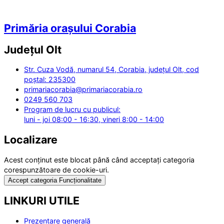
Primăria orașului Corabia
Județul
Olt
Str. Cuza Vodă, numarul 54, Corabia, județul Olt, cod
poștal: 235300
primariacorabia@primariacorabia.ro
0249 560 703
Program de lucru cu publicul:
luni - joi 08:00 - 16:30, vineri 8:00 - 14:00
Localizare
Acest conținut este blocat până când acceptați categoria
corespunzătoare de cookie-uri.
Accept categoria Funcționalitate
LINKURI UTILE
Prezentare generală