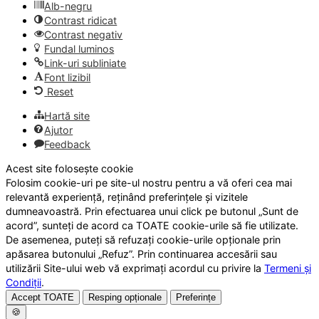
Alb-negru
Contrast ridicat
Contrast negativ
Fundal luminos
Link-uri subliniate
Font lizibil
Reset
Hartă site
Ajutor
Feedback
Acest site folosește cookie
Folosim cookie-uri pe site-ul nostru pentru a vă oferi cea mai
relevantă experiență, reținând preferințele și vizitele
dumneavoastră. Prin efectuarea unui click pe butonul „Sunt de
acord”, sunteți de acord ca TOATE cookie-urile să fie utilizate.
De asemenea, puteți să refuzați cookie-urile opționale prin
apăsarea butonului „Refuz”. Prin continuarea accesării sau
utilizării Site-ului web vă exprimați acordul cu privire la
Termeni și
Condiții
.
Accept TOATE
Resping opționale
Preferințe
🍪