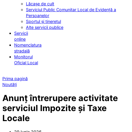
Lăcașe de cult
Serviciul Public Comunitar Local de Evidență a
Persoanelor
Sportul și tineretul
Alte servicii publice
Servicii
online
Nomenclatura
stradală
Monitorul
Oficial Local
Prima pagină
Noutăți
Anunț întrerupere activitate
serviciul Impozite și Taxe
Locale
29 Iunie 2026