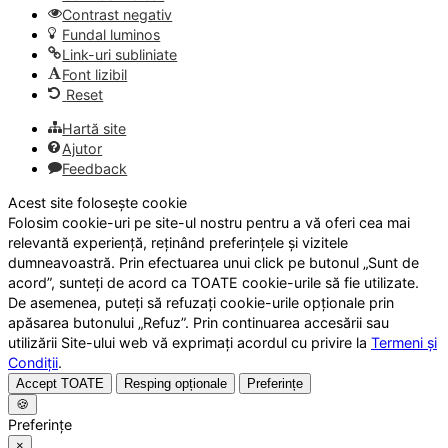
Contrast negativ
Fundal luminos
Link-uri subliniate
Font lizibil
Reset
Hartă site
Ajutor
Feedback
Acest site folosește cookie
Folosim cookie-uri pe site-ul nostru pentru a vă oferi cea mai
relevantă experiență, reținând preferințele și vizitele
dumneavoastră. Prin efectuarea unui click pe butonul „Sunt de
acord”, sunteți de acord ca TOATE cookie-urile să fie utilizate.
De asemenea, puteți să refuzați cookie-urile opționale prin
apăsarea butonului „Refuz”. Prin continuarea accesării sau
utilizării Site-ului web vă exprimați acordul cu privire la
Termeni și
Condiții
.
Accept TOATE
Resping opționale
Preferințe
🍪
Preferințe
×