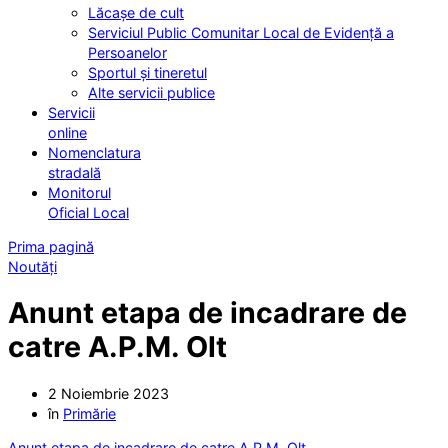
Lăcașe de cult
Serviciul Public Comunitar Local de Evidență a
Persoanelor
Sportul și tineretul
Alte servicii publice
Servicii
online
Nomenclatura
stradală
Monitorul
Oficial Local
Prima pagină
Noutăți
Anunt etapa de incadrare de
catre A.P.M. Olt
2 Noiembrie 2023
în
Primărie
Anunt etapa de incadrare de catre A.P.M. Olt