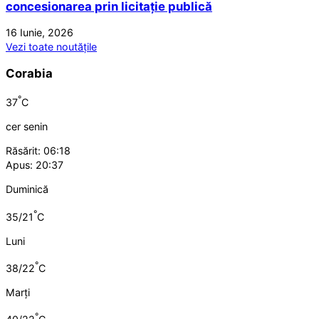
concesionarea prin licitație publică
16 Iunie, 2026
Vezi toate noutățile
Corabia
°
37
C
cer senin
Răsărit: 06:18
Apus: 20:37
Duminică
°
35/21
C
Luni
°
38/22
C
Marți
°