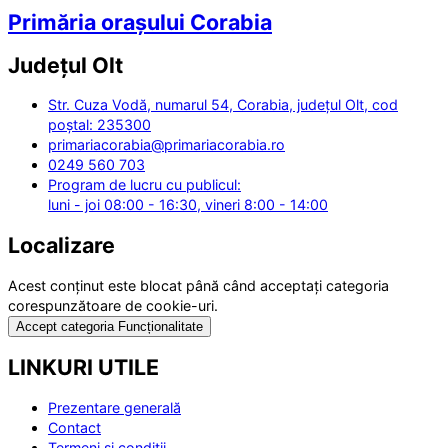
Primăria orașului Corabia
Județul
Olt
Str. Cuza Vodă, numarul 54, Corabia, județul Olt, cod
poștal: 235300
primariacorabia@primariacorabia.ro
0249 560 703
Program de lucru cu publicul:
luni - joi 08:00 - 16:30, vineri 8:00 - 14:00
Localizare
Acest conținut este blocat până când acceptați categoria
corespunzătoare de cookie-uri.
Accept categoria Funcționalitate
LINKURI UTILE
Prezentare generală
Contact
Termeni și condiții