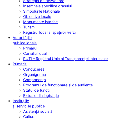
Strategia de dezvoltare
Însemnele specifice orașului
Simbolurile Naționale
Obiective locale
Monumente istorice
Turism
Registrul local al spațiilor verzi
Autoritățile
publice locale
Primarul
Consiliul local
RUTI – Registrul Unic al Transparenței Intereselor
Primăria
Conducerea
Organigrama
Componența
Programul de funcționare și de audiențe
Statul de funcții
Extrase din legislație
Instituțiile
și serviciile publice
Asistență socială
Cultura