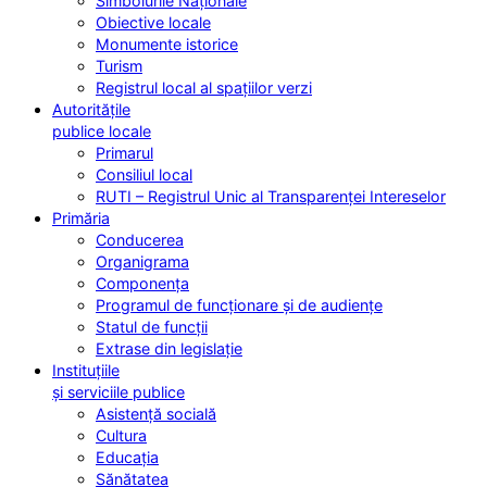
Simbolurile Naționale
Obiective locale
Monumente istorice
Turism
Registrul local al spațiilor verzi
Autoritățile
publice locale
Primarul
Consiliul local
RUTI – Registrul Unic al Transparenței Intereselor
Primăria
Conducerea
Organigrama
Componența
Programul de funcționare și de audiențe
Statul de funcții
Extrase din legislație
Instituțiile
și serviciile publice
Asistență socială
Cultura
Educația
Sănătatea