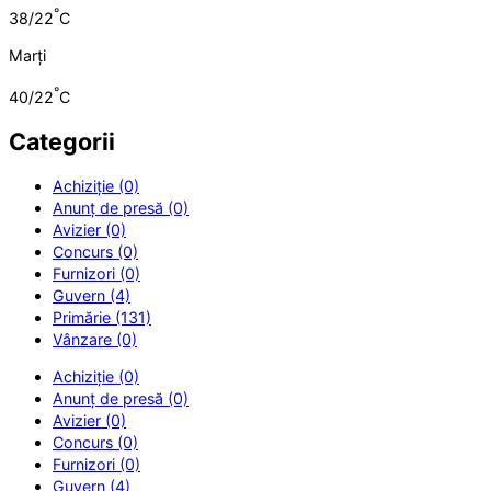
°
38/22
C
Marți
°
40/22
C
Categorii
Achiziție (0)
Anunț de presă (0)
Avizier (0)
Concurs (0)
Furnizori (0)
Guvern (4)
Primărie (131)
Vânzare (0)
Achiziție (0)
Anunț de presă (0)
Avizier (0)
Concurs (0)
Furnizori (0)
Guvern (4)