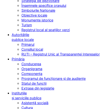
Strategia de dezvoltare
Însemnele specifice orașului
Simbolurile Naționale
Obiective locale
Monumente istorice
Turism
Registrul local al spațiilor verzi
Autoritățile
publice locale
Primarul
Consiliul local
RUTI – Registrul Unic al Transparenței Intereselor
Primăria
Conducerea
Organigrama
Componența
Programul de funcționare și de audiențe
Statul de funcții
Extrase din legislație
Instituțiile
și serviciile publice
Asistență socială
Cultura