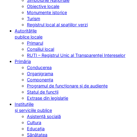
Simbolurile Naționale
Obiective locale
Monumente istorice
Turism
Registrul local al spațiilor verzi
Autoritățile
publice locale
Primarul
Consiliul local
RUTI – Registrul Unic al Transparenței Intereselor
Primăria
Conducerea
Organigrama
Componența
Programul de funcționare și de audiențe
Statul de funcții
Extrase din legislație
Instituțiile
și serviciile publice
Asistență socială
Cultura
Educația
Sănătatea