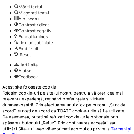
Măriți textul
Micșorați textul
Alb-negru
Contrast ridicat
Contrast negativ
Fundal luminos
Link-uri subliniate
Font lizibil
Reset
Hartă site
Ajutor
Feedback
Acest site folosește cookie
Folosim cookie-uri pe site-ul nostru pentru a vă oferi cea mai
relevantă experiență, reținând preferințele și vizitele
dumneavoastră. Prin efectuarea unui click pe butonul „Sunt de
acord”, sunteți de acord ca TOATE cookie-urile să fie utilizate.
De asemenea, puteți să refuzați cookie-urile opționale prin
apăsarea butonului „Refuz”. Prin continuarea accesării sau
utilizării Site-ului web vă exprimați acordul cu privire la
Termeni și