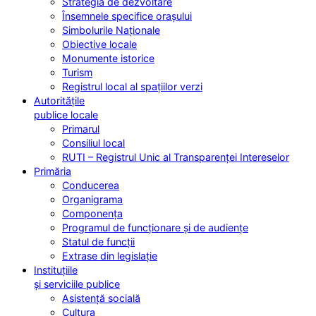
Strategia de dezvoltare
Însemnele specifice orașului
Simbolurile Naționale
Obiective locale
Monumente istorice
Turism
Registrul local al spațiilor verzi
Autoritățile
publice locale
Primarul
Consiliul local
RUTI – Registrul Unic al Transparenței Intereselor
Primăria
Conducerea
Organigrama
Componența
Programul de funcționare și de audiențe
Statul de funcții
Extrase din legislație
Instituțiile
și serviciile publice
Asistență socială
Cultura