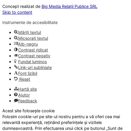
Concept realizat de
Big Media Relații Publice SRL
Skip to content
Instrumente de accesibilitate
Măriți textul
Micșorați textul
Alb-negru
Contrast ridicat
Contrast negativ
Fundal luminos
Link-uri subliniate
Font lizibil
Reset
Hartă site
Ajutor
Feedback
Acest site folosește cookie
Folosim cookie-uri pe site-ul nostru pentru a vă oferi cea mai
relevantă experiență, reținând preferințele și vizitele
dumneavoastră. Prin efectuarea unui click pe butonul „Sunt de