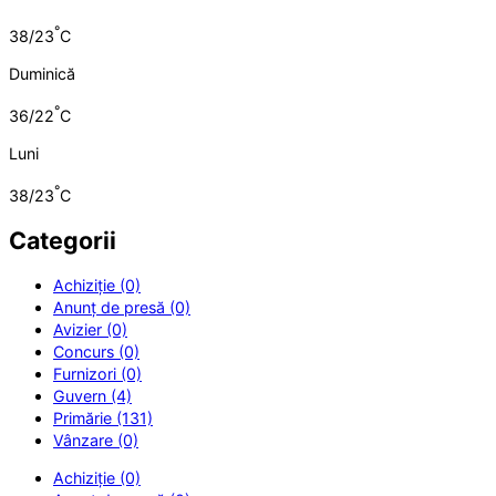
°
38/23
C
Duminică
°
36/22
C
Luni
°
38/23
C
Categorii
Achiziție (0)
Anunț de presă (0)
Avizier (0)
Concurs (0)
Furnizori (0)
Guvern (4)
Primărie (131)
Vânzare (0)
Achiziție (0)