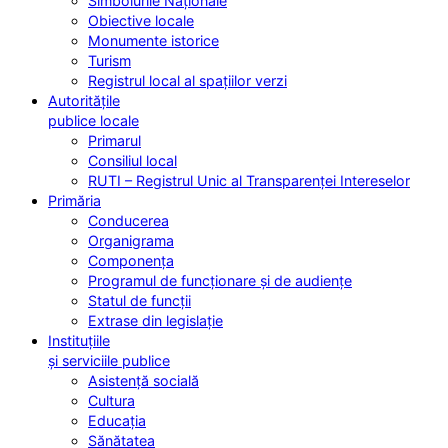
Simbolurile Naționale
Obiective locale
Monumente istorice
Turism
Registrul local al spațiilor verzi
Autoritățile
publice locale
Primarul
Consiliul local
RUTI – Registrul Unic al Transparenței Intereselor
Primăria
Conducerea
Organigrama
Componența
Programul de funcționare și de audiențe
Statul de funcții
Extrase din legislație
Instituțiile
și serviciile publice
Asistență socială
Cultura
Educația
Sănătatea