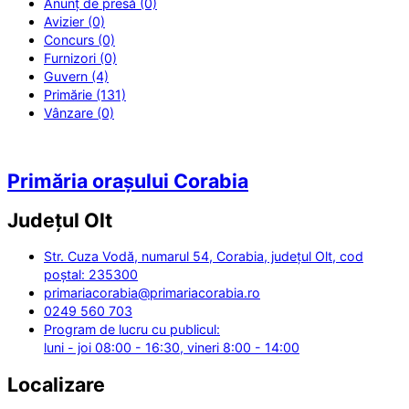
Anunț de presă (0)
Avizier (0)
Concurs (0)
Furnizori (0)
Guvern (4)
Primărie (131)
Vânzare (0)
Primăria orașului Corabia
Județul
Olt
Str. Cuza Vodă, numarul 54, Corabia, județul Olt, cod
poștal: 235300
primariacorabia@primariacorabia.ro
0249 560 703
Program de lucru cu publicul:
luni - joi 08:00 - 16:30, vineri 8:00 - 14:00
Localizare