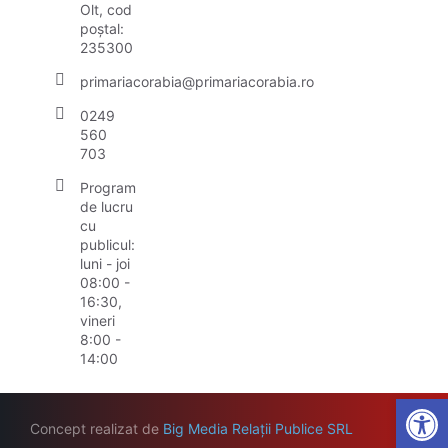
Olt, cod
poștal:
235300
primariacorabia@primariacorabia.ro
0249
560
703
Program
de lucru
cu
publicul:
luni - joi
08:00 -
16:30,
vineri
8:00 -
14:00
Open
Concept realizat de
Big Media Relații Publice SRL