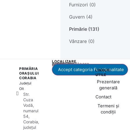
Furnizori (0)
Guvern (4)
Primărie (131)
Vânzare (0)
LOCALIZARE
Acest conținut este blocat până când acceptați categoria corespunzătoare de cookie-uri.
PRIMĂRIA
Accept categoria Funcționalitate
LINKURI
ORAȘULUI
UTILE
CORABIA
Prezentare
Județul
generală
Olt
Str.
Contact
Cuza
Vodă,
Termeni și
numarul
condiții
54,
Corabia,
județul