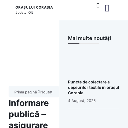
ORAȘULUI CORABIA
Județul
Olt
și serviciile publice
Mai multe noutăți
Puncte de colectare a
deșeurilor textile in orașul
Prima pagină
Noutăți
Corabia
Informare
4 August, 2026
publică –
asigurare