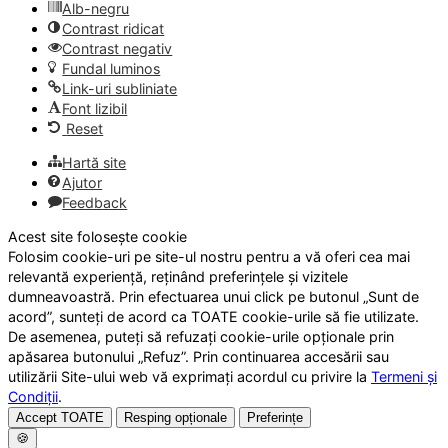
Alb-negru
Contrast ridicat
Contrast negativ
Fundal luminos
Link-uri subliniate
Font lizibil
Reset
Hartă site
Ajutor
Feedback
Acest site folosește cookie
Folosim cookie-uri pe site-ul nostru pentru a vă oferi cea mai
relevantă experiență, reținând preferințele și vizitele
dumneavoastră. Prin efectuarea unui click pe butonul „Sunt de
acord”, sunteți de acord ca TOATE cookie-urile să fie utilizate.
De asemenea, puteți să refuzați cookie-urile opționale prin
apăsarea butonului „Refuz”. Prin continuarea accesării sau
utilizării Site-ului web vă exprimați acordul cu privire la
Termeni și
Condiții
.
Accept TOATE
Resping opționale
Preferințe
🍪