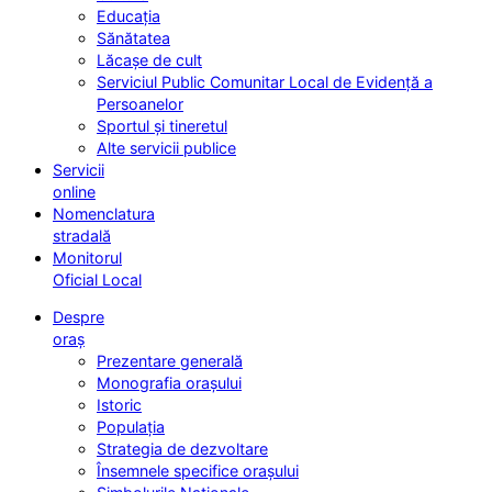
Educația
Sănătatea
Lăcașe de cult
Serviciul Public Comunitar Local de Evidență a
Persoanelor
Sportul și tineretul
Alte servicii publice
Servicii
online
Nomenclatura
stradală
Monitorul
Oficial Local
Despre
oraș
Prezentare generală
Monografia orașului
Istoric
Populația
Strategia de dezvoltare
Însemnele specifice orașului