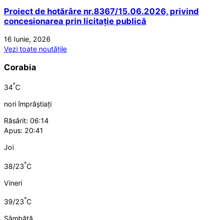
Proiect de hotărâre nr.8367/15.06.2026, privind
concesionarea prin licitație publică
16 Iunie, 2026
Vezi toate noutățile
Corabia
°
34
C
nori împrăștiați
Răsărit: 06:14
Apus: 20:41
Joi
°
38/23
C
Vineri
°
39/23
C
Sâmbătă