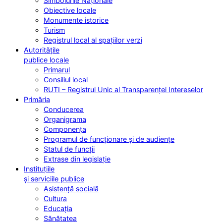
Simbolurile Naționale
Obiective locale
Monumente istorice
Turism
Registrul local al spațiilor verzi
Autoritățile
publice locale
Primarul
Consiliul local
RUTI – Registrul Unic al Transparenței Intereselor
Primăria
Conducerea
Organigrama
Componența
Programul de funcționare și de audiențe
Statul de funcții
Extrase din legislație
Instituțiile
și serviciile publice
Asistență socială
Cultura
Educația
Sănătatea