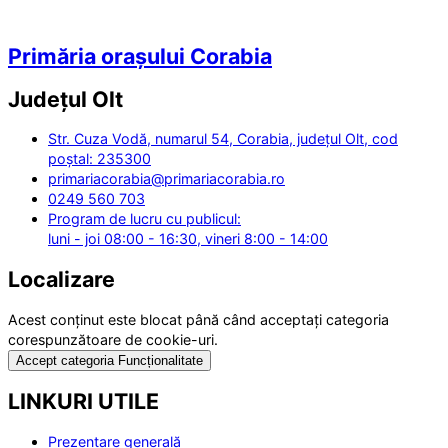
Primăria orașului Corabia
Județul
Olt
Str. Cuza Vodă, numarul 54, Corabia, județul Olt, cod
poștal: 235300
primariacorabia@primariacorabia.ro
0249 560 703
Program de lucru cu publicul:
luni - joi 08:00 - 16:30, vineri 8:00 - 14:00
Localizare
Acest conținut este blocat până când acceptați categoria
corespunzătoare de cookie-uri.
Accept categoria Funcționalitate
LINKURI UTILE
Prezentare generală