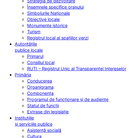
Strategia de dezvoltare
Însemnele specifice orașului
Simbolurile Naționale
Obiective locale
Monumente istorice
Turism
Registrul local al spațiilor verzi
Autoritățile
publice locale
Primarul
Consiliul local
RUTI – Registrul Unic al Transparenței Intereselor
Primăria
Conducerea
Organigrama
Componența
Programul de funcționare și de audiențe
Statul de funcții
Extrase din legislație
Instituțiile
și serviciile publice
Asistență socială
Cultura