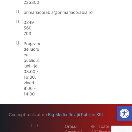
235300
primariacorabia@primariacorabia.ro
0249
560
703
Program
de lucru
cu
publicul:
luni - joi
08:00 -
16:30,
vineri
8:00 -
14:00
Open
Concept realizat de
Big Media Relații Publice SRL
Orașul
©
Toate
Corabia |
2026
drepturile