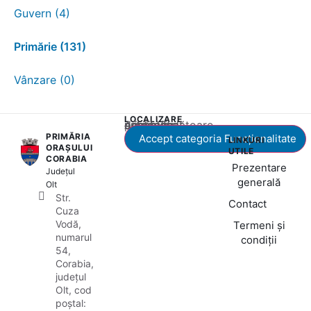
Guvern (4)
Primărie (131)
Vânzare (0)
LOCALIZARE
Acest conținut este blocat până când acceptați categoria corespunzătoare de cookie-uri.
PRIMĂRIA
Accept categoria Funcționalitate
LINKURI
ORAȘULUI
UTILE
CORABIA
Prezentare
Județul
generală
Olt
Str.
Contact
Cuza
Vodă,
Termeni și
numarul
condiții
54,
Corabia,
județul
Olt, cod
poștal: