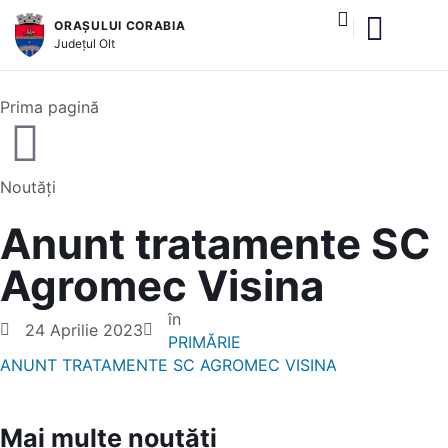
ORAȘULUI CORABIA
Județul
Olt
și serviciile publice
Prima pagină
Noutăți
Anunt tratamente SC
Agromec Visina
în
24 Aprilie 2023
PRIMĂRIE
ANUNT TRATAMENTE SC AGROMEC VISINA
Mai multe noutăți