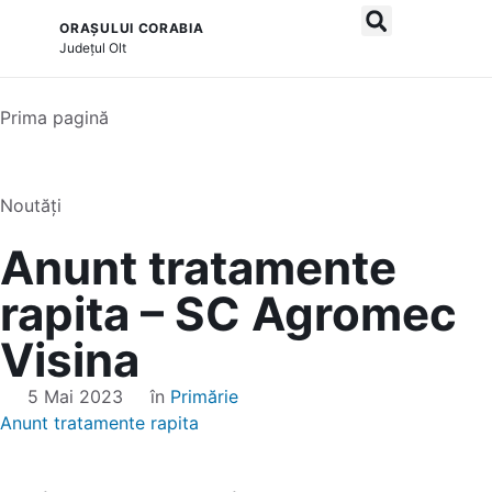
ORAȘULUI CORABIA
și serviciile publice
Județul
Olt
Prima pagină
Noutăți
Anunt tratamente
rapita – SC Agromec
Visina
5 Mai 2023
în
Primărie
Anunt tratamente rapita