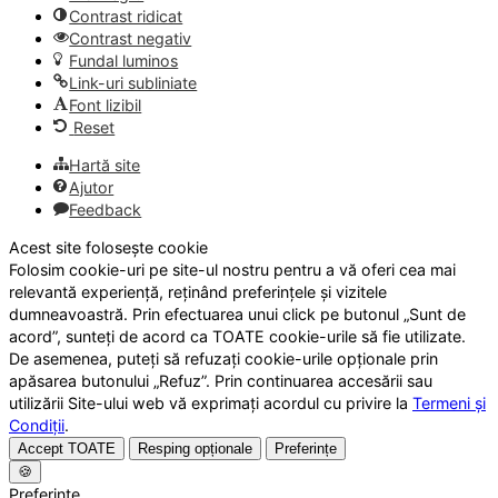
Contrast ridicat
Contrast negativ
Fundal luminos
Link-uri subliniate
Font lizibil
Reset
Hartă site
Ajutor
Feedback
Acest site folosește cookie
Folosim cookie-uri pe site-ul nostru pentru a vă oferi cea mai
relevantă experiență, reținând preferințele și vizitele
dumneavoastră. Prin efectuarea unui click pe butonul „Sunt de
acord”, sunteți de acord ca TOATE cookie-urile să fie utilizate.
De asemenea, puteți să refuzați cookie-urile opționale prin
apăsarea butonului „Refuz”. Prin continuarea accesării sau
utilizării Site-ului web vă exprimați acordul cu privire la
Termeni și
Condiții
.
Accept TOATE
Resping opționale
Preferințe
🍪
Preferințe