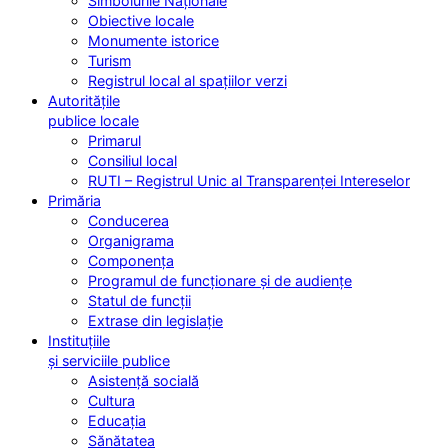
Simbolurile Naționale
Obiective locale
Monumente istorice
Turism
Registrul local al spațiilor verzi
Autoritățile
publice locale
Primarul
Consiliul local
RUTI – Registrul Unic al Transparenței Intereselor
Primăria
Conducerea
Organigrama
Componența
Programul de funcționare și de audiențe
Statul de funcții
Extrase din legislație
Instituțiile
și serviciile publice
Asistență socială
Cultura
Educația
Sănătatea