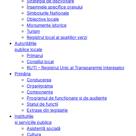
Strategia de dezvoltare
Însemnele specifice orașului
Simbolurile Naționale
Obiective locale
Monumente istorice
Turism
Registrul local al spațiilor verzi
Autoritățile
publice locale
Primarul
Consiliul local
RUTI – Registrul Unic al Transparenței Intereselor
Primăria
Conducerea
Organigrama
Componența
Programul de funcționare și de audiențe
Statul de funcții
Extrase din legislație
Instituțiile
și serviciile publice
Asistență socială
Cultura