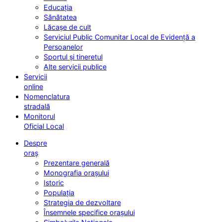
Educația
Sănătatea
Lăcașe de cult
Serviciul Public Comunitar Local de Evidență a
Persoanelor
Sportul și tineretul
Alte servicii publice
Servicii
online
Nomenclatura
stradală
Monitorul
Oficial Local
Despre
oraș
Prezentare generală
Monografia orașului
Istoric
Populația
Strategia de dezvoltare
Însemnele specifice orașului