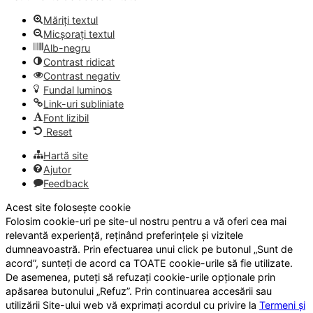
Măriți textul
Micșorați textul
Alb-negru
Contrast ridicat
Contrast negativ
Fundal luminos
Link-uri subliniate
Font lizibil
Reset
Hartă site
Ajutor
Feedback
Acest site folosește cookie
Folosim cookie-uri pe site-ul nostru pentru a vă oferi cea mai
relevantă experiență, reținând preferințele și vizitele
dumneavoastră. Prin efectuarea unui click pe butonul „Sunt de
acord”, sunteți de acord ca TOATE cookie-urile să fie utilizate.
De asemenea, puteți să refuzați cookie-urile opționale prin
apăsarea butonului „Refuz”. Prin continuarea accesării sau
utilizării Site-ului web vă exprimați acordul cu privire la
Termeni și