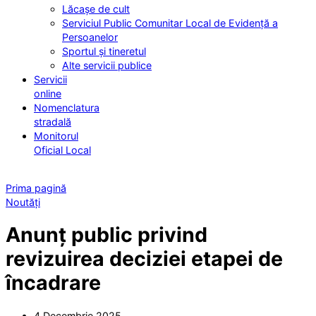
Lăcașe de cult
Serviciul Public Comunitar Local de Evidență a
Persoanelor
Sportul și tineretul
Alte servicii publice
Servicii
online
Nomenclatura
stradală
Monitorul
Oficial Local
Prima pagină
Noutăți
Anunț public privind
revizuirea deciziei etapei de
încadrare
4 Decembrie 2025