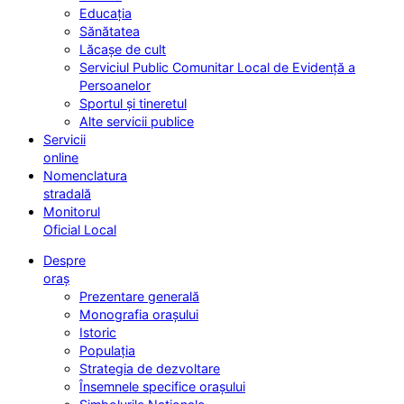
Educația
Sănătatea
Lăcașe de cult
Serviciul Public Comunitar Local de Evidență a
Persoanelor
Sportul și tineretul
Alte servicii publice
Servicii
online
Nomenclatura
stradală
Monitorul
Oficial Local
Despre
oraș
Prezentare generală
Monografia orașului
Istoric
Populația
Strategia de dezvoltare
Însemnele specifice orașului