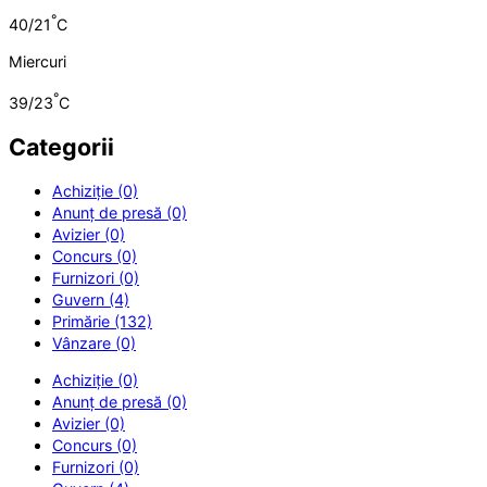
°
40/21
C
Miercuri
°
39/23
C
Categorii
Achiziție (0)
Anunț de presă (0)
Avizier (0)
Concurs (0)
Furnizori (0)
Guvern (4)
Primărie (132)
Vânzare (0)
Achiziție (0)
Anunț de presă (0)
Avizier (0)
Concurs (0)
Furnizori (0)