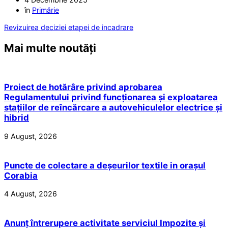
în
Primărie
Revizuirea deciziei etapei de incadrare
Mai multe noutăți
Proiect de hotărâre privind aprobarea
Regulamentului privind funcționarea și exploatarea
stațiilor de reîncărcare a autovehiculelor electrice și
hibrid
9 August, 2026
Puncte de colectare a deșeurilor textile in orașul
Corabia
4 August, 2026
Anunț întrerupere activitate serviciul Impozite și