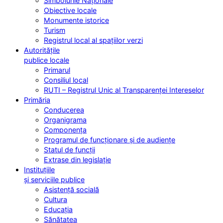
Simbolurile Naționale
Obiective locale
Monumente istorice
Turism
Registrul local al spațiilor verzi
Autoritățile
publice locale
Primarul
Consiliul local
RUTI – Registrul Unic al Transparenței Intereselor
Primăria
Conducerea
Organigrama
Componența
Programul de funcționare și de audiențe
Statul de funcții
Extrase din legislație
Instituțiile
și serviciile publice
Asistență socială
Cultura
Educația
Sănătatea