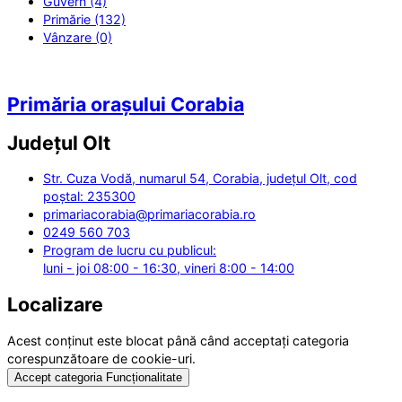
Guvern (4)
Primărie (132)
Vânzare (0)
Primăria orașului Corabia
Județul
Olt
Str. Cuza Vodă, numarul 54, Corabia, județul Olt, cod
poștal: 235300
primariacorabia@primariacorabia.ro
0249 560 703
Program de lucru cu publicul:
luni - joi 08:00 - 16:30, vineri 8:00 - 14:00
Localizare
Acest conținut este blocat până când acceptați categoria
corespunzătoare de cookie-uri.
Accept categoria Funcționalitate