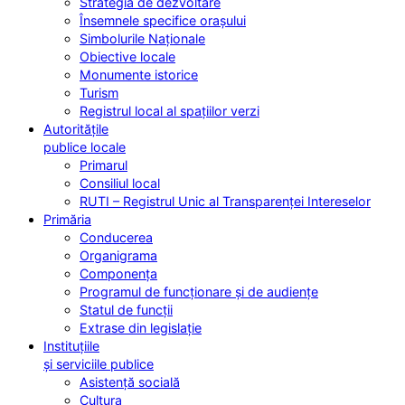
Strategia de dezvoltare
Însemnele specifice orașului
Simbolurile Naționale
Obiective locale
Monumente istorice
Turism
Registrul local al spațiilor verzi
Autoritățile
publice locale
Primarul
Consiliul local
RUTI – Registrul Unic al Transparenței Intereselor
Primăria
Conducerea
Organigrama
Componența
Programul de funcționare și de audiențe
Statul de funcții
Extrase din legislație
Instituțiile
și serviciile publice
Asistență socială
Cultura