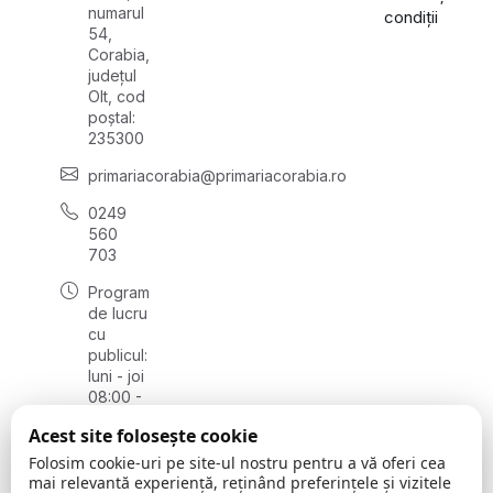
numarul
condiții
54,
Corabia,
județul
Olt, cod
poștal:
235300
primariacorabia@primariacorabia.ro
0249
560
703
Program
de lucru
cu
publicul:
luni - joi
08:00 -
16:30,
Acest site folosește cookie
vineri
8:00 -
Folosim cookie-uri pe site-ul nostru pentru a vă oferi cea
14:00
mai relevantă experiență, reținând preferințele și vizitele