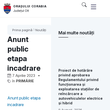
ORAȘULUI CORABIA
Județul
Olt
Prima pagină
Noutăți
Mai multe noutăți
Anunt
public
etapa
incadrare
Proiect de hotărâre
privind aprobarea
7 Aprilie 2023
Regulamentului privind
în
PRIMĂRIE
funcționarea și
exploatarea stațiilor de
reîncărcare a
Anunt public etapa
autovehiculelor electrice
și hibrid
incadrare
9 August, 2026