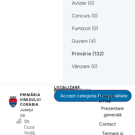
Avizier (0)
Concurs (0)
Furnizori (0)
Guvern (4)
Primărie (132)
Vânzare (0)
LOCALIZARE
Acest conținut este blocat până când acceptați categoria corespunzătoare de cookie-uri.
PRIMĂRIA
Accept categoria Funcționalitate
LINKURI
ORAȘULUI
UTILE
CORABIA
Prezentare
Județul
generală
Olt
Str.
Contact
Cuza
Vodă,
Termeni și