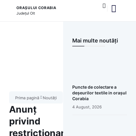
ORAȘULUI CORABIA
Județul
Olt
și serviciile publice
Mai multe noutăți
Puncte de colectare a
deșeurilor textile in orașul
Prima pagină
Noutăți
Corabia
Anunț
4 August, 2026
privind
restricționarea