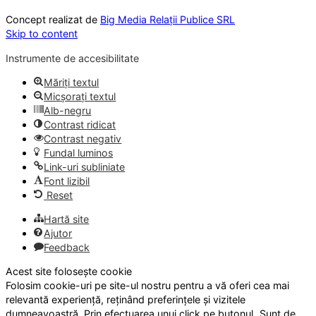
Concept realizat de
Big Media Relații Publice SRL
Skip to content
Instrumente de accesibilitate
Măriți textul
Micșorați textul
Alb-negru
Contrast ridicat
Contrast negativ
Fundal luminos
Link-uri subliniate
Font lizibil
Reset
Hartă site
Ajutor
Feedback
Acest site folosește cookie
Folosim cookie-uri pe site-ul nostru pentru a vă oferi cea mai
relevantă experiență, reținând preferințele și vizitele
dumneavoastră. Prin efectuarea unui click pe butonul „Sunt de