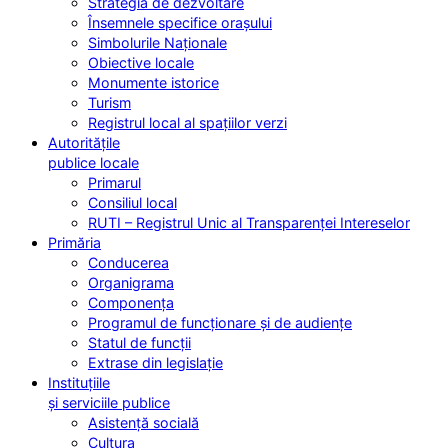
Strategia de dezvoltare
Însemnele specifice orașului
Simbolurile Naționale
Obiective locale
Monumente istorice
Turism
Registrul local al spațiilor verzi
Autoritățile
publice locale
Primarul
Consiliul local
RUTI – Registrul Unic al Transparenței Intereselor
Primăria
Conducerea
Organigrama
Componența
Programul de funcționare și de audiențe
Statul de funcții
Extrase din legislație
Instituțiile
și serviciile publice
Asistență socială
Cultura