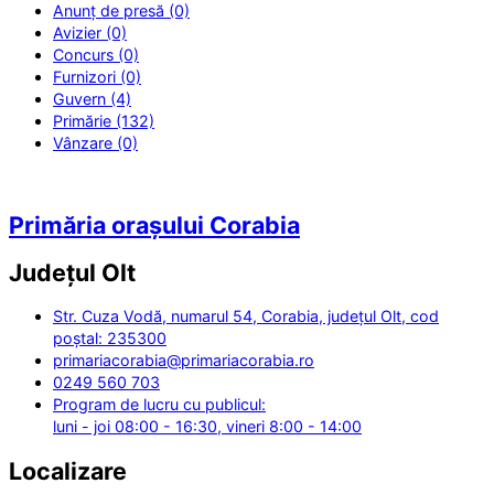
Anunț de presă (0)
Avizier (0)
Concurs (0)
Furnizori (0)
Guvern (4)
Primărie (132)
Vânzare (0)
Primăria orașului Corabia
Județul
Olt
Str. Cuza Vodă, numarul 54, Corabia, județul Olt, cod
poștal: 235300
primariacorabia@primariacorabia.ro
0249 560 703
Program de lucru cu publicul:
luni - joi 08:00 - 16:30, vineri 8:00 - 14:00
Localizare