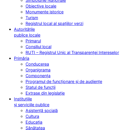
Simbolurile Naționale
Obiective locale
Monumente istorice
Turism
Registrul local al spațiilor verzi
Autoritățile
publice locale
Primarul
Consiliul local
RUTI – Registrul Unic al Transparenței Intereselor
Primăria
Conducerea
Organigrama
Componența
Programul de funcționare și de audiențe
Statul de funcții
Extrase din legislație
Instituțiile
și serviciile publice
Asistență socială
Cultura
Educația
Sănătatea