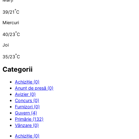
°
39/21
C
Miercuri
°
40/23
C
Joi
°
35/23
C
Categorii
Achiziție (0)
Anunț de presă (0)
Avizier (0)
Concurs (0)
Furnizori (0)
Guvern (4)
Primărie (132)
Vânzare (0)
Achiziție (0)