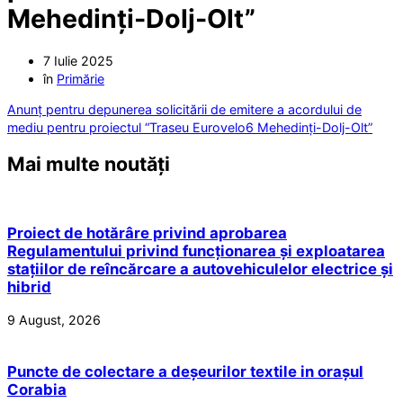
Mehedinți-Dolj-Olt”
7 Iulie 2025
în
Primărie
Anunț pentru depunerea solicitării de emitere a acordului de
mediu pentru proiectul “Traseu Eurovelo6 Mehedinți-Dolj-Olt”
Mai multe noutăți
Proiect de hotărâre privind aprobarea
Regulamentului privind funcționarea și exploatarea
stațiilor de reîncărcare a autovehiculelor electrice și
hibrid
9 August, 2026
Puncte de colectare a deșeurilor textile in orașul
Corabia