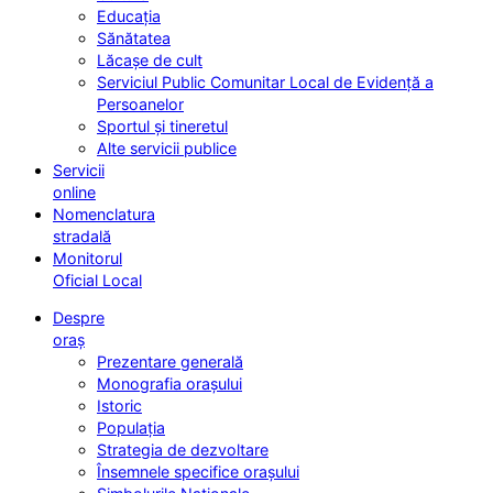
Educația
Sănătatea
Lăcașe de cult
Serviciul Public Comunitar Local de Evidență a
Persoanelor
Sportul și tineretul
Alte servicii publice
Servicii
online
Nomenclatura
stradală
Monitorul
Oficial Local
Despre
oraș
Prezentare generală
Monografia orașului
Istoric
Populația
Strategia de dezvoltare
Însemnele specifice orașului