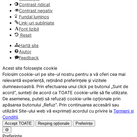
Contrast ridicat
Contrast negativ
Fundal luminos
Link-uri subliniate
Font lizibil
Reset
Hartă site
Ajutor
Feedback
Acest site folosește cookie
Folosim cookie-uri pe site-ul nostru pentru a vă oferi cea mai
relevantă experiență, reținând preferințele și vizitele
dumneavoastră. Prin efectuarea unui click pe butonul „Sunt de
acord”, sunteți de acord ca TOATE cookie-urile să fie utilizate.
De asemenea, puteți să refuzați cookie-urile opționale prin
apăsarea butonului „Refuz”. Prin continuarea accesării sau
utilizării Site-ului web vă exprimați acordul cu privire la
Termeni și
Condiții
.
Accept TOATE
Resping opționale
Preferințe
🍪
Preferințe