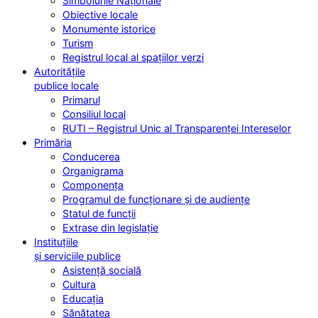
Simbolurile Naționale
Obiective locale
Monumente istorice
Turism
Registrul local al spațiilor verzi
Autoritățile
publice locale
Primarul
Consiliul local
RUTI – Registrul Unic al Transparenței Intereselor
Primăria
Conducerea
Organigrama
Componența
Programul de funcționare și de audiențe
Statul de funcții
Extrase din legislație
Instituțiile
și serviciile publice
Asistență socială
Cultura
Educația
Sănătatea