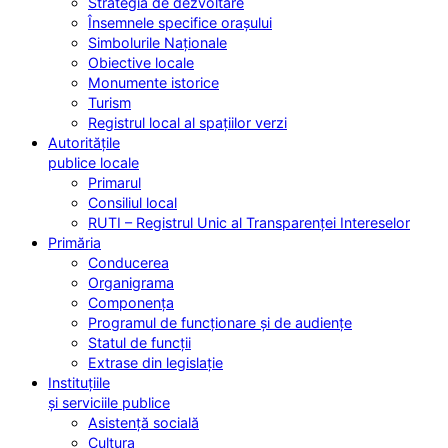
Strategia de dezvoltare
Însemnele specifice orașului
Simbolurile Naționale
Obiective locale
Monumente istorice
Turism
Registrul local al spațiilor verzi
Autoritățile
publice locale
Primarul
Consiliul local
RUTI – Registrul Unic al Transparenței Intereselor
Primăria
Conducerea
Organigrama
Componența
Programul de funcționare și de audiențe
Statul de funcții
Extrase din legislație
Instituțiile
și serviciile publice
Asistență socială
Cultura