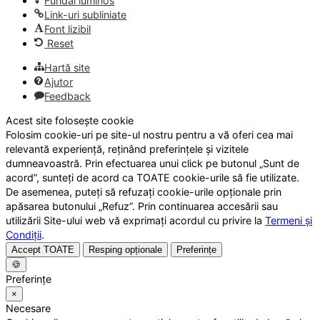
Fundal luminos
Link-uri subliniate
Font lizibil
Reset
Hartă site
Ajutor
Feedback
Acest site folosește cookie
Folosim cookie-uri pe site-ul nostru pentru a vă oferi cea mai
relevantă experiență, reținând preferințele și vizitele
dumneavoastră. Prin efectuarea unui click pe butonul „Sunt de
acord”, sunteți de acord ca TOATE cookie-urile să fie utilizate.
De asemenea, puteți să refuzați cookie-urile opționale prin
apăsarea butonului „Refuz”. Prin continuarea accesării sau
utilizării Site-ului web vă exprimați acordul cu privire la
Termeni și
Condiții
.
Accept TOATE
Resping opționale
Preferințe
🍪
Preferințe
×
Necesare