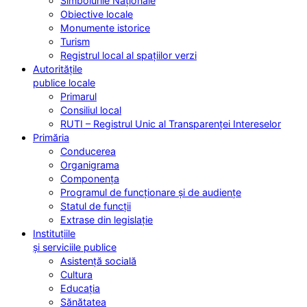
Simbolurile Naționale
Obiective locale
Monumente istorice
Turism
Registrul local al spațiilor verzi
Autoritățile
publice locale
Primarul
Consiliul local
RUTI – Registrul Unic al Transparenței Intereselor
Primăria
Conducerea
Organigrama
Componența
Programul de funcționare și de audiențe
Statul de funcții
Extrase din legislație
Instituțiile
și serviciile publice
Asistență socială
Cultura
Educația
Sănătatea