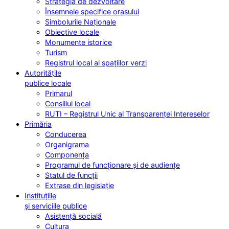
Strategia de dezvoltare
Însemnele specifice orașului
Simbolurile Naționale
Obiective locale
Monumente istorice
Turism
Registrul local al spațiilor verzi
Autoritățile
publice locale
Primarul
Consiliul local
RUTI – Registrul Unic al Transparenței Intereselor
Primăria
Conducerea
Organigrama
Componența
Programul de funcționare și de audiențe
Statul de funcții
Extrase din legislație
Instituțiile
și serviciile publice
Asistență socială
Cultura