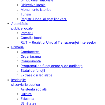
Simbolurile Naționale
Obiective locale
Monumente istorice
Turism
Registrul local al spațiilor verzi
Autoritățile
publice locale
Primarul
Consiliul local
RUTI – Registrul Unic al Transparenței Intereselor
Primăria
Conducerea
Organigrama
Componența
Programul de funcționare și de audiențe
Statul de funcții
Extrase din legislație
Instituțiile
și serviciile publice
Asistență socială
Cultura
Educația
Sănătatea