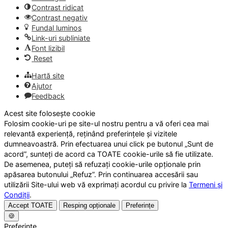
Contrast ridicat
Contrast negativ
Fundal luminos
Link-uri subliniate
Font lizibil
Reset
Hartă site
Ajutor
Feedback
Acest site folosește cookie
Folosim cookie-uri pe site-ul nostru pentru a vă oferi cea mai
relevantă experiență, reținând preferințele și vizitele
dumneavoastră. Prin efectuarea unui click pe butonul „Sunt de
acord”, sunteți de acord ca TOATE cookie-urile să fie utilizate.
De asemenea, puteți să refuzați cookie-urile opționale prin
apăsarea butonului „Refuz”. Prin continuarea accesării sau
utilizării Site-ului web vă exprimați acordul cu privire la
Termeni și
Condiții
.
Accept TOATE
Resping opționale
Preferințe
🍪
Preferințe