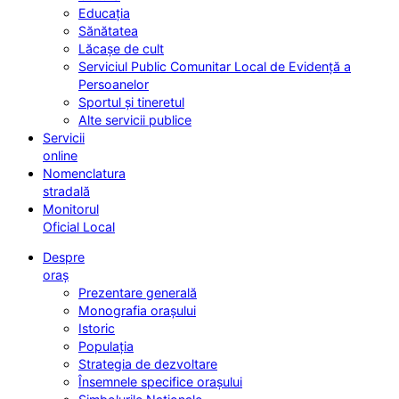
Educația
Sănătatea
Lăcașe de cult
Serviciul Public Comunitar Local de Evidență a
Persoanelor
Sportul și tineretul
Alte servicii publice
Servicii
online
Nomenclatura
stradală
Monitorul
Oficial Local
Despre
oraș
Prezentare generală
Monografia orașului
Istoric
Populația
Strategia de dezvoltare
Însemnele specifice orașului