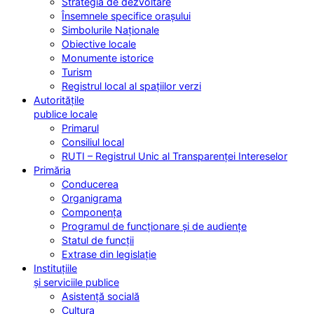
Strategia de dezvoltare
Însemnele specifice orașului
Simbolurile Naționale
Obiective locale
Monumente istorice
Turism
Registrul local al spațiilor verzi
Autoritățile
publice locale
Primarul
Consiliul local
RUTI – Registrul Unic al Transparenței Intereselor
Primăria
Conducerea
Organigrama
Componența
Programul de funcționare și de audiențe
Statul de funcții
Extrase din legislație
Instituțiile
și serviciile publice
Asistență socială
Cultura