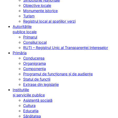
Simbolurile Naționale
Obiective locale
Monumente istorice
Turism
Registrul local al spațiilor verzi
Autoritățile
publice locale
Primarul
Consiliul local
RUTI – Registrul Unic al Transparenței Intereselor
Primăria
Conducerea
Organigrama
Componența
Programul de funcționare și de audiențe
Statul de funcții
Extrase din legislație
Instituțiile
și serviciile publice
Asistență socială
Cultura
Educația
Sănătatea