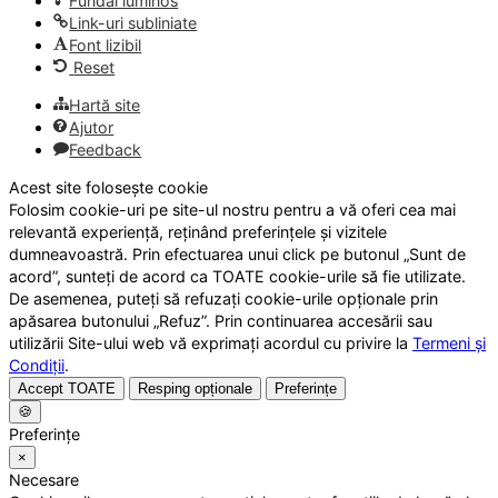
Fundal luminos
Link-uri subliniate
Font lizibil
Reset
Hartă site
Ajutor
Feedback
Acest site folosește cookie
Folosim cookie-uri pe site-ul nostru pentru a vă oferi cea mai
relevantă experiență, reținând preferințele și vizitele
dumneavoastră. Prin efectuarea unui click pe butonul „Sunt de
acord”, sunteți de acord ca TOATE cookie-urile să fie utilizate.
De asemenea, puteți să refuzați cookie-urile opționale prin
apăsarea butonului „Refuz”. Prin continuarea accesării sau
utilizării Site-ului web vă exprimați acordul cu privire la
Termeni și
Condiții
.
Accept TOATE
Resping opționale
Preferințe
🍪
Preferințe
×
Necesare