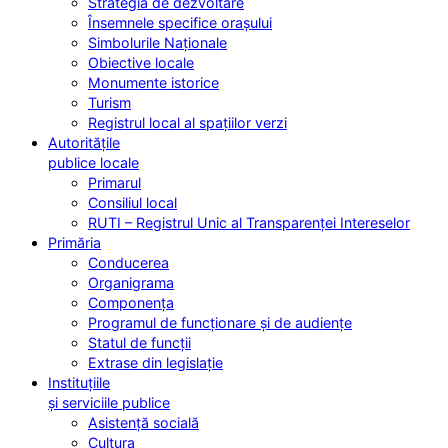
Strategia de dezvoltare
Însemnele specifice orașului
Simbolurile Naționale
Obiective locale
Monumente istorice
Turism
Registrul local al spațiilor verzi
Autoritățile
publice locale
Primarul
Consiliul local
RUTI – Registrul Unic al Transparenței Intereselor
Primăria
Conducerea
Organigrama
Componența
Programul de funcționare și de audiențe
Statul de funcții
Extrase din legislație
Instituțiile
și serviciile publice
Asistență socială
Cultura