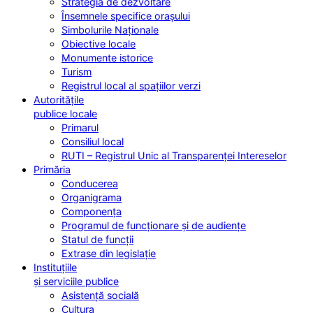
Strategia de dezvoltare
Însemnele specifice orașului
Simbolurile Naționale
Obiective locale
Monumente istorice
Turism
Registrul local al spațiilor verzi
Autoritățile
publice locale
Primarul
Consiliul local
RUTI – Registrul Unic al Transparenței Intereselor
Primăria
Conducerea
Organigrama
Componența
Programul de funcționare și de audiențe
Statul de funcții
Extrase din legislație
Instituțiile
și serviciile publice
Asistență socială
Cultura