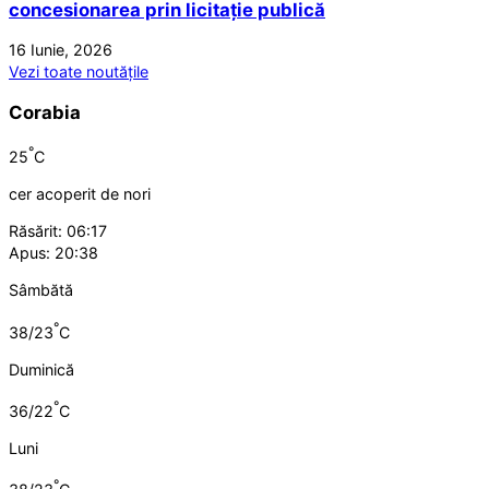
concesionarea prin licitație publică
16 Iunie, 2026
Vezi toate noutățile
Corabia
°
25
C
cer acoperit de nori
Răsărit: 06:17
Apus: 20:38
Sâmbătă
°
38/23
C
Duminică
°
36/22
C
Luni
°