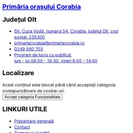
Primăria orașului Corabia
Județul
Olt
Str. Cuza Vodă, numarul 54, Corabia, județul Olt, cod
poștal: 235300
primariacorabia@primariacorabia.ro
0249 560 703
Program de lucru cu publicul:
luni - joi 08:00 - 16:30, vineri 8:00 - 14:00
Localizare
Acest conținut este blocat până când acceptați categoria
corespunzătoare de cookie-uri.
Accept categoria Funcționalitate
LINKURI UTILE
Prezentare generală
Contact
Termeni și condiții