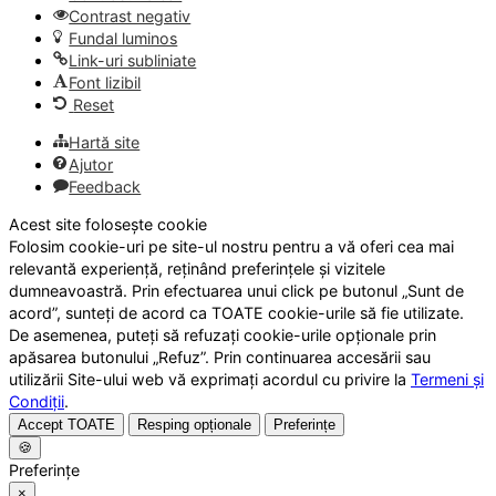
Contrast negativ
Fundal luminos
Link-uri subliniate
Font lizibil
Reset
Hartă site
Ajutor
Feedback
Acest site folosește cookie
Folosim cookie-uri pe site-ul nostru pentru a vă oferi cea mai
relevantă experiență, reținând preferințele și vizitele
dumneavoastră. Prin efectuarea unui click pe butonul „Sunt de
acord”, sunteți de acord ca TOATE cookie-urile să fie utilizate.
De asemenea, puteți să refuzați cookie-urile opționale prin
apăsarea butonului „Refuz”. Prin continuarea accesării sau
utilizării Site-ului web vă exprimați acordul cu privire la
Termeni și
Condiții
.
Accept TOATE
Resping opționale
Preferințe
🍪
Preferințe
×