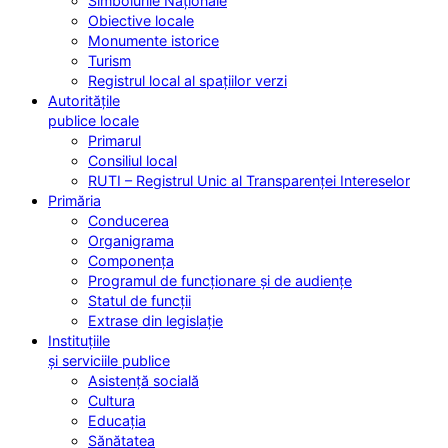
Simbolurile Naționale
Obiective locale
Monumente istorice
Turism
Registrul local al spațiilor verzi
Autoritățile
publice locale
Primarul
Consiliul local
RUTI – Registrul Unic al Transparenței Intereselor
Primăria
Conducerea
Organigrama
Componența
Programul de funcționare și de audiențe
Statul de funcții
Extrase din legislație
Instituțiile
și serviciile publice
Asistență socială
Cultura
Educația
Sănătatea