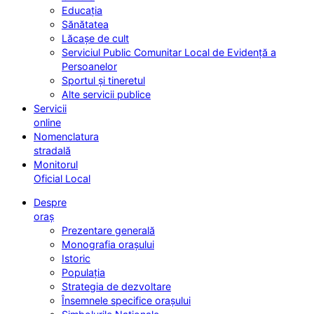
Educația
Sănătatea
Lăcașe de cult
Serviciul Public Comunitar Local de Evidență a
Persoanelor
Sportul și tineretul
Alte servicii publice
Servicii
online
Nomenclatura
stradală
Monitorul
Oficial Local
Despre
oraș
Prezentare generală
Monografia orașului
Istoric
Populația
Strategia de dezvoltare
Însemnele specifice orașului