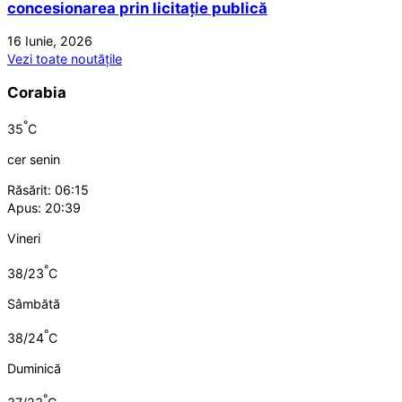
concesionarea prin licitație publică
16 Iunie, 2026
Vezi toate noutățile
Corabia
°
35
C
cer senin
Răsărit: 06:15
Apus: 20:39
Vineri
°
38/23
C
Sâmbătă
°
38/24
C
Duminică
°