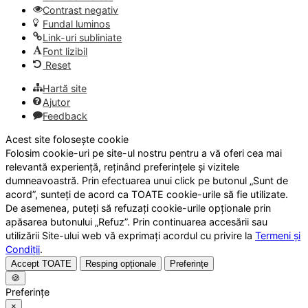
Contrast negativ
Fundal luminos
Link-uri subliniate
Font lizibil
Reset
Hartă site
Ajutor
Feedback
Acest site folosește cookie
Folosim cookie-uri pe site-ul nostru pentru a vă oferi cea mai
relevantă experiență, reținând preferințele și vizitele
dumneavoastră. Prin efectuarea unui click pe butonul „Sunt de
acord”, sunteți de acord ca TOATE cookie-urile să fie utilizate.
De asemenea, puteți să refuzați cookie-urile opționale prin
apăsarea butonului „Refuz”. Prin continuarea accesării sau
utilizării Site-ului web vă exprimați acordul cu privire la
Termeni și
Condiții
.
Accept TOATE
Resping opționale
Preferințe
🍪
Preferințe
×