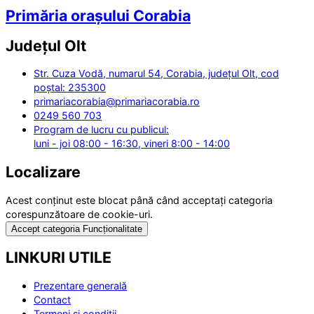
Primăria orașului Corabia
Județul
Olt
Str. Cuza Vodă, numarul 54, Corabia, județul Olt, cod
poștal: 235300
primariacorabia@primariacorabia.ro
0249 560 703
Program de lucru cu publicul:
luni - joi 08:00 - 16:30, vineri 8:00 - 14:00
Localizare
Acest conținut este blocat până când acceptați categoria
corespunzătoare de cookie-uri.
Accept categoria Funcționalitate
LINKURI UTILE
Prezentare generală
Contact
Termeni și condiții