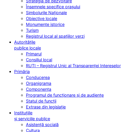
Strategia de dezvoltare
Însemnele specifice orașului
Simbolurile Naționale
Obiective locale
Monumente istorice
Turism
Registrul local al spațiilor verzi
Autoritățile
publice locale
Primarul
Consiliul local
RUTI – Registrul Unic al Transparenței Intereselor
Primăria
Conducerea
Organigrama
Componența
Programul de funcționare și de audiențe
Statul de funcții
Extrase din legislație
Instituțiile
și serviciile publice
Asistență socială
Cultura