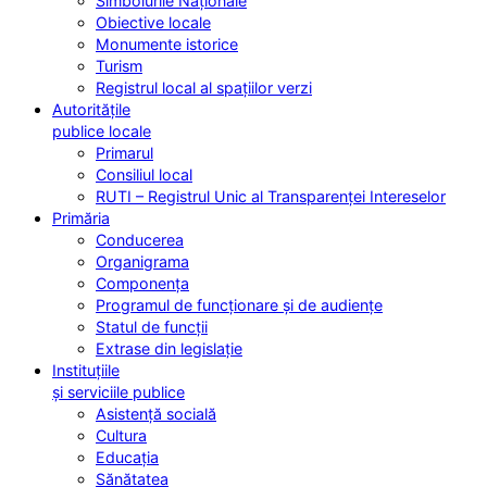
Simbolurile Naționale
Obiective locale
Monumente istorice
Turism
Registrul local al spațiilor verzi
Autoritățile
publice locale
Primarul
Consiliul local
RUTI – Registrul Unic al Transparenței Intereselor
Primăria
Conducerea
Organigrama
Componența
Programul de funcționare și de audiențe
Statul de funcții
Extrase din legislație
Instituțiile
și serviciile publice
Asistență socială
Cultura
Educația
Sănătatea