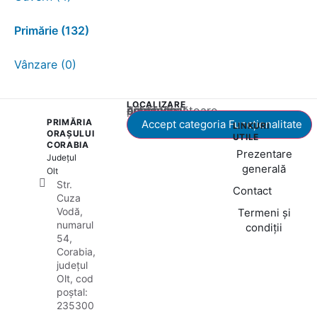
Primărie (132)
Vânzare (0)
LOCALIZARE
Acest conținut este blocat până când acceptați categoria corespunzătoare de cookie-uri.
PRIMĂRIA
Accept categoria Funcționalitate
LINKURI
ORAȘULUI
UTILE
CORABIA
Prezentare
Județul
generală
Olt
Str.
Contact
Cuza
Vodă,
Termeni și
numarul
condiții
54,
Corabia,
județul
Olt, cod
poștal:
235300