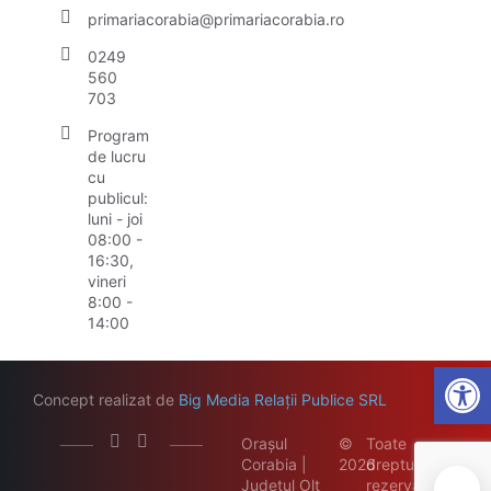
primariacorabia@primariacorabia.ro
0249
560
703
Program
de lucru
cu
publicul:
luni - joi
08:00 -
16:30,
vineri
8:00 -
14:00
Open
Concept realizat de
Big Media Relații Publice SRL
Orașul
©
Toate
Corabia |
2026
drepturile
Județul Olt
rezervate
🍪