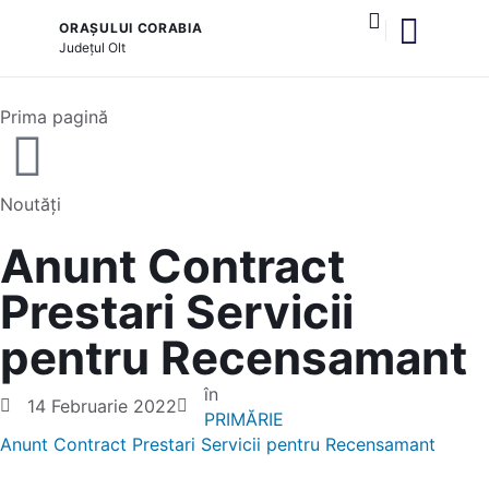
ORAȘULUI CORABIA
Județul
Olt
și serviciile publice
Prima pagină
Noutăți
Anunt Contract
Prestari Servicii
pentru Recensamant
în
14 Februarie 2022
PRIMĂRIE
Anunt Contract Prestari Servicii pentru Recensamant