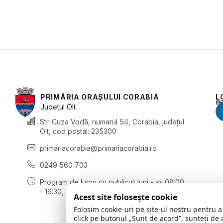
PRIMĂRIA ORAȘULUI CORABIA
L
Acest conținu
Județul
Olt
Str. Cuza Vodă, numarul 54, Corabia, județul
Olt, cod poștal: 235300
primariacorabia@primariacorabia.ro
0249 560 703
Program de lucru cu publicul:
luni - joi 08:00
- 16:30, vineri 8:00 - 14:00
Acest site folosește cookie
Folosim cookie-uri pe site-ul nostru pentru a
click pe butonul „Sunt de acord”, sunteți de 