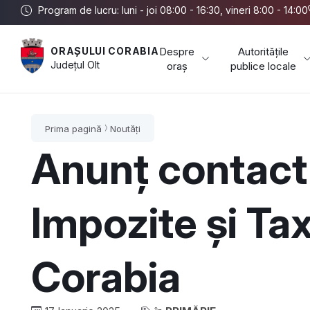
Program de lucru: luni - joi 08:00 - 16:30, vineri 8:00 - 14:00
Despre
Autoritățile
ORAȘULUI CORABIA
Județul
Olt
oraș
publice locale
Prima pagină
Noutăți
Anunț contact 
Impozite și Ta
Corabia