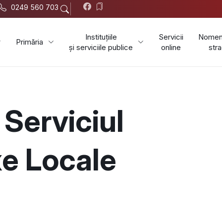
0249 560 703
Instituțiile
Servicii
Nomenc
Primăria
și serviciile publice
online
stra
Serviciul
xe Locale