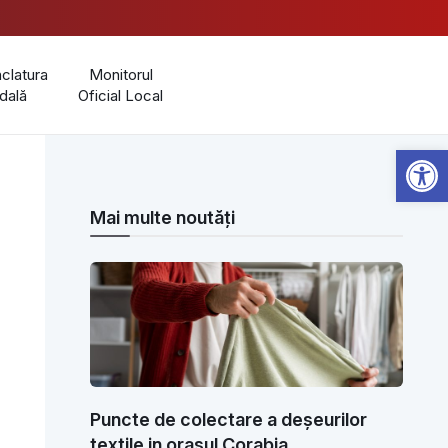
latura
Monitorul
dală
Oficial Local
Open 
Mai multe noutăți
Puncte de colectare a deșeurilor
textile in orașul Corabia