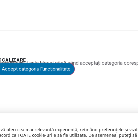
OCALIZARE
t este blocat până când acceptați categoria corespunzătoare de cookie-uri.
Accept categoria Funcționalitate
 vă oferi cea mai relevantă experiență, reținând preferințele și vi
acord ca TOATE cookie-urile să fie utilizate. De asemenea, puteți să