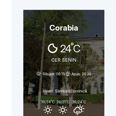
Corabia
°
24
C
CER SENIN
Răsărit: 06:15
Apus: 20:39
Vineri
Sâmbătă
Duminică
°
°
°
39/24
C
39/21
C
36/24
C