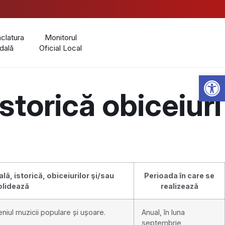
latura
Monitorul
dală
Oficial Local
Open 
storică obiceiuri
ă, istorică, obiceiurilor şi/sau
Perioada în care se
olidează
realizează
eniul muzicii populare și ușoare.
Anual, în luna
septembrie