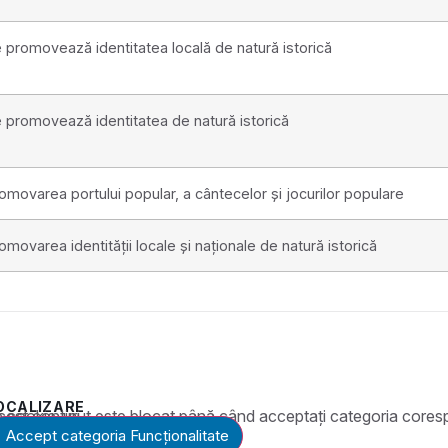
 promovează identitatea locală de natură istorică
 promovează identitatea de natură istorică
omovarea portului popular, a cântecelor și jocurilor populare
omovarea identității locale și naționale de natură istorică
OCALIZARE
t este blocat până când acceptați categoria corespunzătoare de cookie-uri.
Accept categoria Funcționalitate