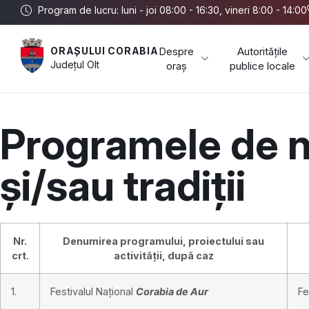
Program de lucru: luni - joi 08:00 - 16:30, vineri 8:00 - 14:00
Despre
Autoritățile
ORAȘULUI CORABIA
Județul
Olt
oraș
publice locale
Programele de na
și/sau tradiții
Nr.
Denumirea programului, proiectului sau
crt.
activității, după caz
1.
Festivalul Național
Corabia de Aur
Fe