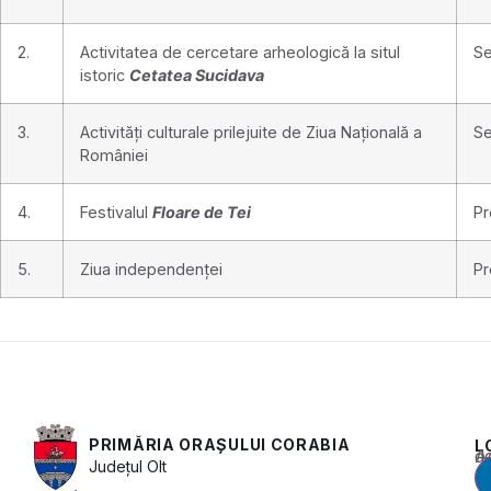
2.
Activitatea de cercetare arheologică la situl
Se
istoric
Cetatea Sucidava
3.
Activități culturale prilejuite de Ziua Națională a
Se
României
4.
Festivalul
Floare de Tei
Pr
5.
Ziua independenței
Pr
PRIMĂRIA ORAȘULUI CORABIA
L
Acest conținu
Județul
Olt