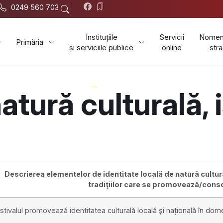
0249 560 703
Instituțiile
Servicii
Nomenc
Primăria
și serviciile publice
online
stra
Orașul Corabia
Programe și proiecte
tură culturală, i
Descrierea elementelor de identitate locală de natură cultural
tradiţiilor care se promovează/cons
stivalul promovează identitatea culturală locală și națională în dom