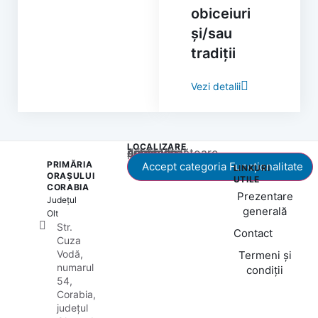
obiceiuri
și/sau
tradiții
Vezi detalii
LOCALIZARE
Acest conținut este blocat până când acceptați categoria corespunzătoare de cookie-uri.
PRIMĂRIA
Accept categoria Funcționalitate
LINKURI
ORAȘULUI
UTILE
CORABIA
Prezentare
Județul
generală
Olt
Str.
Contact
Cuza
Vodă,
Termeni și
numarul
condiții
54,
Corabia,
județul