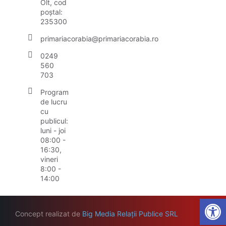
Olt, cod
poștal:
235300
primariacorabia@primariacorabia.ro
0249
560
703
Program
de lucru
cu
publicul:
luni - joi
08:00 -
16:30,
vineri
8:00 -
14:00
Open
Concept realizat de
Big Media Relații Publice SRL