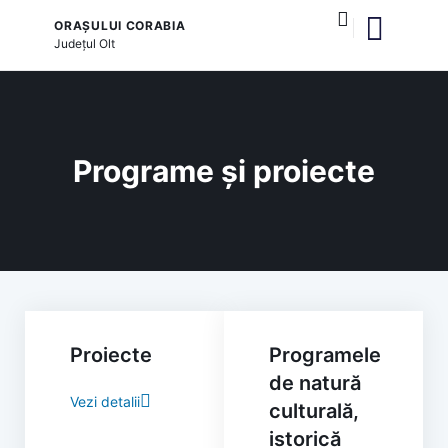
ORAȘULUI CORABIA
Județul
Olt
și serviciile publice
Programe și proiecte
Proiecte
Programele
de natură
Vezi detalii
culturală,
istorică