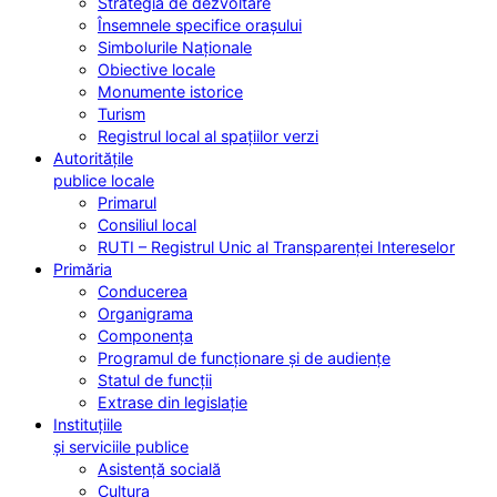
Strategia de dezvoltare
Însemnele specifice orașului
Simbolurile Naționale
Obiective locale
Monumente istorice
Turism
Registrul local al spațiilor verzi
Autoritățile
publice locale
Primarul
Consiliul local
RUTI – Registrul Unic al Transparenței Intereselor
Primăria
Conducerea
Organigrama
Componența
Programul de funcționare și de audiențe
Statul de funcții
Extrase din legislație
Instituțiile
și serviciile publice
Asistență socială
Cultura