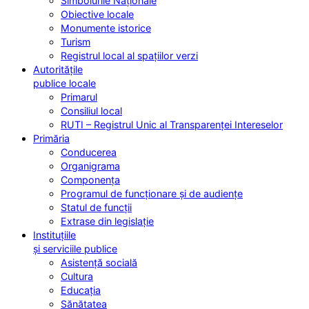
Simbolurile Naționale
Obiective locale
Monumente istorice
Turism
Registrul local al spațiilor verzi
Autoritățile
publice locale
Primarul
Consiliul local
RUTI – Registrul Unic al Transparenței Intereselor
Primăria
Conducerea
Organigrama
Componența
Programul de funcționare și de audiențe
Statul de funcții
Extrase din legislație
Instituțiile
și serviciile publice
Asistență socială
Cultura
Educația
Sănătatea