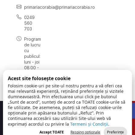
primariacorabia@primariacorabia.ro
0249
560
703
Program
de lucru
cu
publicul:
luni - joi
08:00 -
16:30,
Acest site folosește cookie
vineri
8:00 -
Folosim cookie-uri pe site-ul nostru pentru a vă oferi cea
14:00
mai relevantă experiență, reținând preferințele și vizitele
dumneavoastră. Prin efectuarea unui click pe butonul
„Sunt de acord”, sunteți de acord ca TOATE cookie-urile să
Open 
fie utilizate. De asemenea, puteți să refuzați cookie-urile
Concept realizat de
Big Media Relații Publice SRL
opționale prin apăsarea butonului „Refuz”. Prin
continuarea accesării sau utilizării Site-ului web vă
exprimați acordul cu privire la
Orașul
Termeni și Condiții
©
Toate
.
Corabia |
2026
drepturile
Accept TOATE
Resping opționale
Preferințe