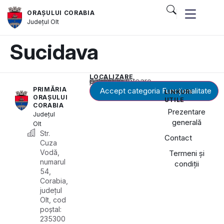
ORAȘULUI CORABIA
Județul
Olt
Sucidava
LOCALIZARE
Acest conținut este blocat până când acceptați categoria corespunzătoare de cookie-uri.
PRIMĂRIA
Accept categoria Funcționalitate
LINKURI
ORAȘULUI
UTILE
CORABIA
Prezentare
Județul
generală
Olt
Str.
Contact
Cuza
Vodă,
Termeni și
numarul
condiții
54,
Corabia,
județul
Olt, cod
poștal:
235300