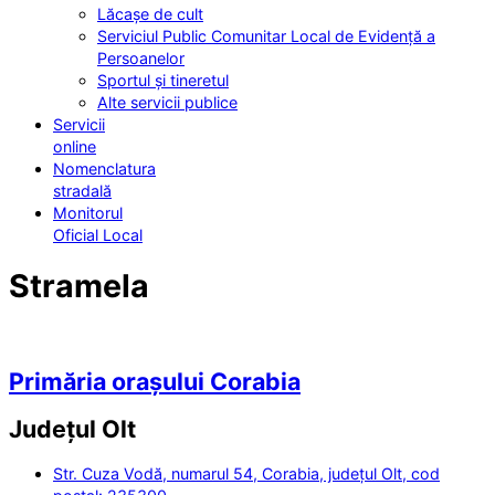
Lăcașe de cult
Serviciul Public Comunitar Local de Evidență a
Persoanelor
Sportul și tineretul
Alte servicii publice
Servicii
online
Nomenclatura
stradală
Monitorul
Oficial Local
Stramela
Primăria orașului Corabia
Județul
Olt
Str. Cuza Vodă, numarul 54, Corabia, județul Olt, cod