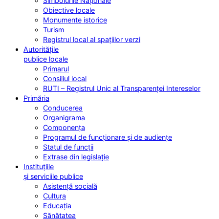
Simbolurile Naționale
Obiective locale
Monumente istorice
Turism
Registrul local al spațiilor verzi
Autoritățile
publice locale
Primarul
Consiliul local
RUTI – Registrul Unic al Transparenței Intereselor
Primăria
Conducerea
Organigrama
Componența
Programul de funcționare și de audiențe
Statul de funcții
Extrase din legislație
Instituțiile
și serviciile publice
Asistență socială
Cultura
Educația
Sănătatea