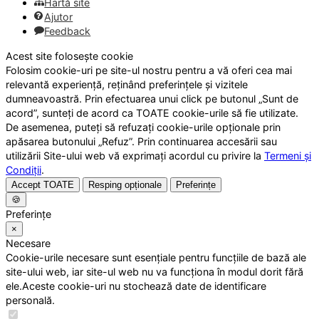
Hartă site
Ajutor
Feedback
Acest site folosește cookie
Folosim cookie-uri pe site-ul nostru pentru a vă oferi cea mai
relevantă experiență, reținând preferințele și vizitele
dumneavoastră. Prin efectuarea unui click pe butonul „Sunt de
acord”, sunteți de acord ca TOATE cookie-urile să fie utilizate.
De asemenea, puteți să refuzați cookie-urile opționale prin
apăsarea butonului „Refuz”. Prin continuarea accesării sau
utilizării Site-ului web vă exprimați acordul cu privire la
Termeni și
Condiții
.
Accept TOATE
Resping opționale
Preferințe
🍪
Preferințe
×
Necesare
Cookie-urile necesare sunt esențiale pentru funcțiile de bază ale
site-ului web, iar site-ul web nu va funcționa în modul dorit fără
ele.Aceste cookie-uri nu stochează date de identificare
personală.