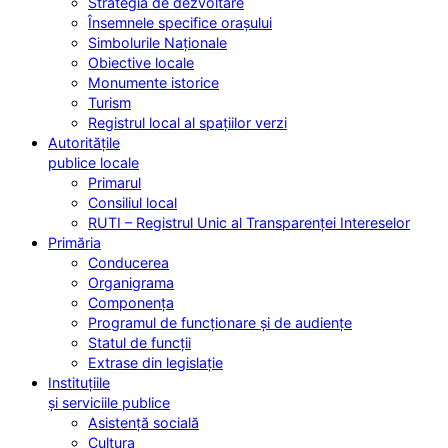
Strategia de dezvoltare
Însemnele specifice orașului
Simbolurile Naționale
Obiective locale
Monumente istorice
Turism
Registrul local al spațiilor verzi
Autoritățile
publice locale
Primarul
Consiliul local
RUTI – Registrul Unic al Transparenței Intereselor
Primăria
Conducerea
Organigrama
Componența
Programul de funcționare și de audiențe
Statul de funcții
Extrase din legislație
Instituțiile
și serviciile publice
Asistență socială
Cultura