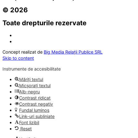
© 2026
Toate drepturile rezervate
Concept realizat de
Big Media Relații Publice SRL
Skip to content
Instrumente de accesibilitate
Măriți textul
Micșorați textul
Alb-negru
Contrast ridicat
Contrast negativ
Fundal luminos
Link-uri subliniate
Font lizibil
Reset