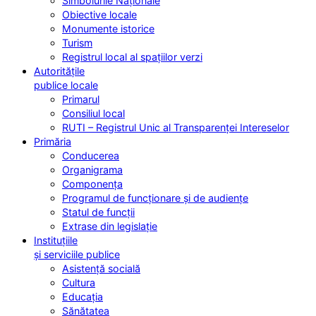
Simbolurile Naționale
Obiective locale
Monumente istorice
Turism
Registrul local al spațiilor verzi
Autoritățile
publice locale
Primarul
Consiliul local
RUTI – Registrul Unic al Transparenței Intereselor
Primăria
Conducerea
Organigrama
Componența
Programul de funcționare și de audiențe
Statul de funcții
Extrase din legislație
Instituțiile
și serviciile publice
Asistență socială
Cultura
Educația
Sănătatea