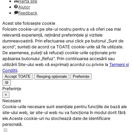
Hartă site
Ajutor
Feedback
Acest site folosește cookie
Folosim cookie-uri pe site-ul nostru pentru a vă oferi cea mai
relevantă experiență, reținând preferințele și vizitele
dumneavoastră. Prin efectuarea unui click pe butonul „Sunt de
acord”, sunteți de acord ca TOATE cookie-urile să fie utilizate.
De asemenea, puteți să refuzați cookie-urile opționale prin
apăsarea butonului „Refuz”. Prin continuarea accesării sau
utilizării Site-ului web vă exprimați acordul cu privire la
Termeni și
Condiții
.
Accept TOATE
Resping opționale
Preferințe
🍪
Preferințe
×
Necesare
Cookie-urile necesare sunt esențiale pentru funcțiile de bază ale
site-ului web, iar site-ul web nu va funcționa în modul dorit fără
ele.Aceste cookie-uri nu stochează date de identificare
personală.