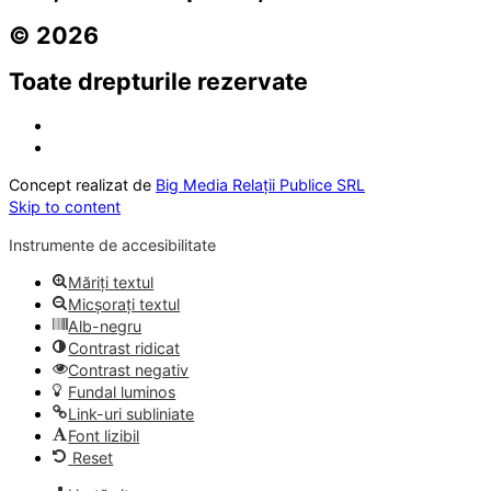
© 2026
Toate drepturile rezervate
Concept realizat de
Big Media Relații Publice SRL
Skip to content
Instrumente de accesibilitate
Măriți textul
Micșorați textul
Alb-negru
Contrast ridicat
Contrast negativ
Fundal luminos
Link-uri subliniate
Font lizibil
Reset