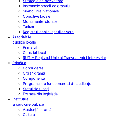
Strategia de dezvoltare
Însemnele specifice orașului
Simbolurile Naționale
Obiective locale
Monumente istorice
Turism
Registrul local al spațiilor verzi
Autoritățile
publice locale
Primarul
Consiliul local
RUTI – Registrul Unic al Transparenței Intereselor
Primăria
Conducerea
Organigrama
Componența
Programul de funcționare și de audiențe
Statul de funcții
Extrase din legislație
Instituțiile
și serviciile publice
Asistență socială
Cultura