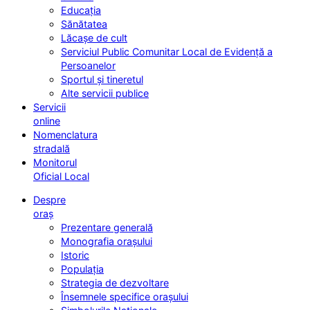
Educația
Sănătatea
Lăcașe de cult
Serviciul Public Comunitar Local de Evidență a
Persoanelor
Sportul și tineretul
Alte servicii publice
Servicii
online
Nomenclatura
stradală
Monitorul
Oficial Local
Despre
oraș
Prezentare generală
Monografia orașului
Istoric
Populația
Strategia de dezvoltare
Însemnele specifice orașului