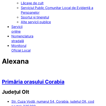
Lăcașe de cult
Serviciul Public Comunitar Local de Evidență a
Persoanelor
Sportul și tineretul
Alte servicii publice
Servicii
online
Nomenclatura
stradală
Monitorul
Oficial Local
Alexana
Primăria orașului Corabia
Județul
Olt
Str. Cuza Vodă, numarul 54, Corabia, județul Olt, cod