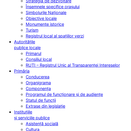
Strategia de dezvoltare
Însemnele specifice orașului
Simbolurile Naționale
Obiective locale
Monumente istorice
Turism
Registrul local al spațiilor verzi
Autoritățile
publice locale
Primarul
Consiliul local
RUTI – Registrul Unic al Transparenței Intereselor
Primăria
Conducerea
Organigrama
Componența
Programul de funcționare și de audiențe
Statul de funcții
Extrase din legislație
Instituțiile
și serviciile publice
Asistență socială
Cultura