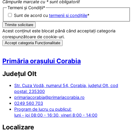
Câmpurile marcate cu * sunt obligatorii!
Termeni și Condiții
*
Sunt de acord cu
termenii și condițiile
*
Acest conținut este blocat până când acceptați categoria
corespunzătoare de cookie-uri.
Accept categoria Funcționalitate
Primăria orașului Corabia
Județul
Olt
Str. Cuza Vodă, numarul 54, Corabia, județul Olt, cod
poștal: 235300
primariacorabia@primariacorabia.ro
0249 560 703
Program de lucru cu publicul:
luni - joi 08:00 - 16:30, vineri 8:00 - 14:00
Localizare