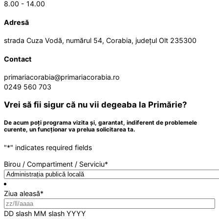
8.00 - 14.00
Adresă
strada Cuza Vodă, numărul 54, Corabia, județul Olt 235300
Contact
primariacorabia@primariacorabia.ro
0249 560 703
Vrei să fii sigur că nu vii degeaba la Primărie?
De acum poți programa vizita și, garantat, indiferent de problemele
curente, un funcționar va prelua solicitarea ta.
"
*
" indicates required fields
Birou / Compartiment / Serviciu
*
Ziua aleasă
*
DD slash MM slash YYYY