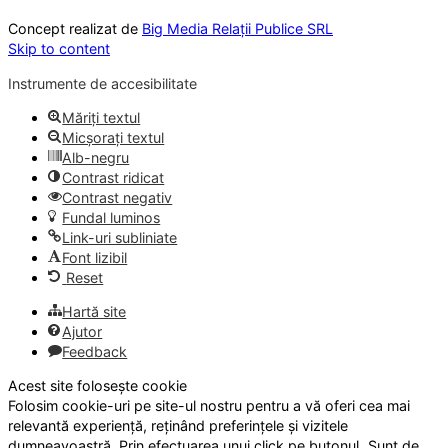
Concept realizat de
Big Media Relații Publice SRL
Skip to content
Instrumente de accesibilitate
Măriți textul
Micșorați textul
Alb-negru
Contrast ridicat
Contrast negativ
Fundal luminos
Link-uri subliniate
Font lizibil
Reset
Hartă site
Ajutor
Feedback
Acest site folosește cookie
Folosim cookie-uri pe site-ul nostru pentru a vă oferi cea mai
relevantă experiență, reținând preferințele și vizitele
dumneavoastră. Prin efectuarea unui click pe butonul „Sunt de