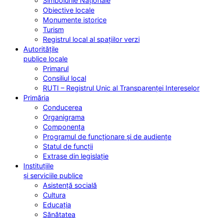
Simbolurile Naționale
Obiective locale
Monumente istorice
Turism
Registrul local al spațiilor verzi
Autoritățile
publice locale
Primarul
Consiliul local
RUTI – Registrul Unic al Transparenței Intereselor
Primăria
Conducerea
Organigrama
Componența
Programul de funcționare și de audiențe
Statul de funcții
Extrase din legislație
Instituțiile
și serviciile publice
Asistență socială
Cultura
Educația
Sănătatea