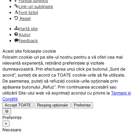
Fundal luminos
Link-uri subliniate
Font lizibil
Reset
Hartă site
Ajutor
Feedback
Acest site folosește cookie
Folosim cookie-uri pe site-ul nostru pentru a vă oferi cea mai
relevantă experiență, reținând preferințele și vizitele
dumneavoastră. Prin efectuarea unui click pe butonul „Sunt de
acord”, sunteți de acord ca TOATE cookie-urile să fie utilizate.
De asemenea, puteți să refuzați cookie-urile opționale prin
apăsarea butonului „Refuz”. Prin continuarea accesării sau
utilizării Site-ului web vă exprimați acordul cu privire la
Termeni și
Condiții
.
Accept TOATE
Resping opționale
Preferințe
🍪
Preferințe
×
Necesare