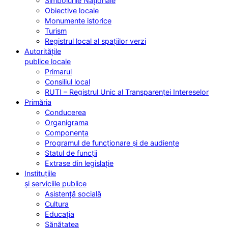
Simbolurile Naționale
Obiective locale
Monumente istorice
Turism
Registrul local al spațiilor verzi
Autoritățile
publice locale
Primarul
Consiliul local
RUTI – Registrul Unic al Transparenței Intereselor
Primăria
Conducerea
Organigrama
Componența
Programul de funcționare și de audiențe
Statul de funcții
Extrase din legislație
Instituțiile
și serviciile publice
Asistență socială
Cultura
Educația
Sănătatea