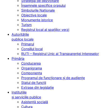
Strategia de dezvoltare
Însemnele specifice orașului
Simbolurile Naționale
Obiective locale
Monumente istorice
Turism
Registrul local al spațiilor verzi
Autoritățile
publice locale
Primarul
Consiliul local
RUTI – Registrul Unic al Transparenței Intereselor
Primăria
Conducerea
Organigrama
Componența
Programul de funcționare și de audiențe
Statul de funcții
Extrase din legislație
Instituțiile
și serviciile publice
Asistență socială
Cultura