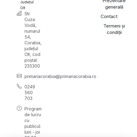
Prezentare
Județul
generală
Olt
Str.
Contact
Cuza
Vodă,
Termeni și
numarul
condiții
54,
Corabia,
județul
Olt, cod
poștal:
235300
primariacorabia@primariacorabia.ro
0249
560
703
Program
de lucru
cu
publicul:
luni - joi