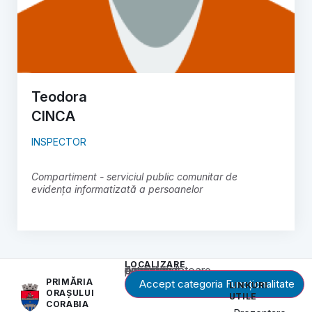
Teodora
CINCA
INSPECTOR
Compartiment - serviciul public comunitar de
evidența informatizată a persoanelor
LOCALIZARE
Acest conținut este blocat până când acceptați categoria corespunzătoare de cookie-uri.
PRIMĂRIA
Accept categoria Funcționalitate
LINKURI
ORAȘULUI
UTILE
CORABIA