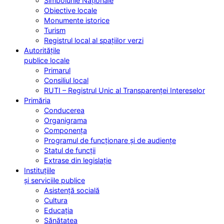
Simbolurile Naționale
Obiective locale
Monumente istorice
Turism
Registrul local al spațiilor verzi
Autoritățile
publice locale
Primarul
Consiliul local
RUTI – Registrul Unic al Transparenței Intereselor
Primăria
Conducerea
Organigrama
Componența
Programul de funcționare și de audiențe
Statul de funcții
Extrase din legislație
Instituțiile
și serviciile publice
Asistență socială
Cultura
Educația
Sănătatea