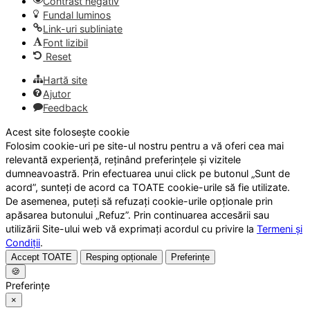
Contrast negativ
Fundal luminos
Link-uri subliniate
Font lizibil
Reset
Hartă site
Ajutor
Feedback
Acest site folosește cookie
Folosim cookie-uri pe site-ul nostru pentru a vă oferi cea mai
relevantă experiență, reținând preferințele și vizitele
dumneavoastră. Prin efectuarea unui click pe butonul „Sunt de
acord”, sunteți de acord ca TOATE cookie-urile să fie utilizate.
De asemenea, puteți să refuzați cookie-urile opționale prin
apăsarea butonului „Refuz”. Prin continuarea accesării sau
utilizării Site-ului web vă exprimați acordul cu privire la
Termeni și
Condiții
.
Accept TOATE
Resping opționale
Preferințe
🍪
Preferințe
×