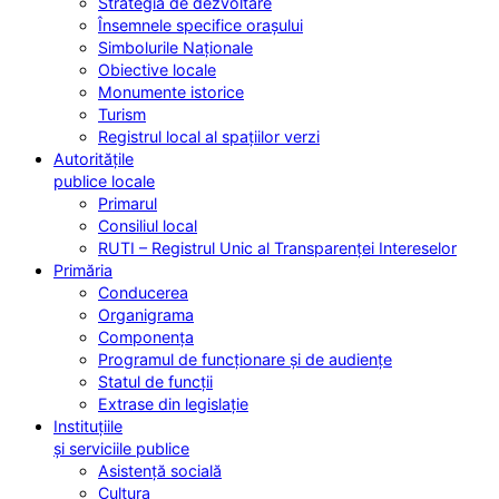
Strategia de dezvoltare
Însemnele specifice orașului
Simbolurile Naționale
Obiective locale
Monumente istorice
Turism
Registrul local al spațiilor verzi
Autoritățile
publice locale
Primarul
Consiliul local
RUTI – Registrul Unic al Transparenței Intereselor
Primăria
Conducerea
Organigrama
Componența
Programul de funcționare și de audiențe
Statul de funcții
Extrase din legislație
Instituțiile
și serviciile publice
Asistență socială
Cultura