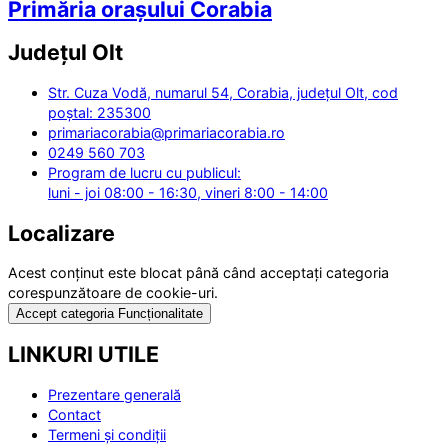
Primăria orașului Corabia
Județul
Olt
Str. Cuza Vodă, numarul 54, Corabia, județul Olt, cod
poștal: 235300
primariacorabia@primariacorabia.ro
0249 560 703
Program de lucru cu publicul:
luni - joi 08:00 - 16:30, vineri 8:00 - 14:00
Localizare
Acest conținut este blocat până când acceptați categoria
corespunzătoare de cookie-uri.
Accept categoria Funcționalitate
LINKURI UTILE
Prezentare generală
Contact
Termeni și condiții