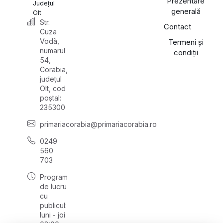
Prezentare
Județul
generală
Olt
Str.
Contact
Cuza
Vodă,
Termeni și
numarul
condiții
54,
Corabia,
județul
Olt, cod
poștal:
235300
primariacorabia@primariacorabia.ro
0249
560
703
Program
de lucru
cu
publicul:
luni - joi