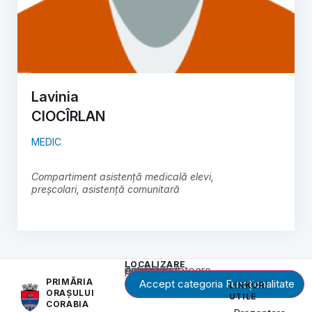
Lavinia
CIOCÎRLAN
MEDIC
Compartiment asistență medicală elevi,
preșcolari, asistență comunitară
LOCALIZARE
Acest conținut este blocat până când acceptați categoria corespunzătoare de cookie-uri.
PRIMĂRIA
Accept categoria Funcționalitate
LINKURI
ORAȘULUI
UTILE
CORABIA