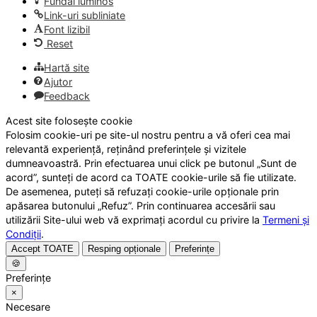
Fundal luminos
Link-uri subliniate
Font lizibil
Reset
Hartă site
Ajutor
Feedback
Acest site folosește cookie
Folosim cookie-uri pe site-ul nostru pentru a vă oferi cea mai
relevantă experiență, reținând preferințele și vizitele
dumneavoastră. Prin efectuarea unui click pe butonul „Sunt de
acord”, sunteți de acord ca TOATE cookie-urile să fie utilizate.
De asemenea, puteți să refuzați cookie-urile opționale prin
apăsarea butonului „Refuz”. Prin continuarea accesării sau
utilizării Site-ului web vă exprimați acordul cu privire la
Termeni și
Condiții
.
Accept TOATE
Resping opționale
Preferințe
🍪
Preferințe
×
Necesare