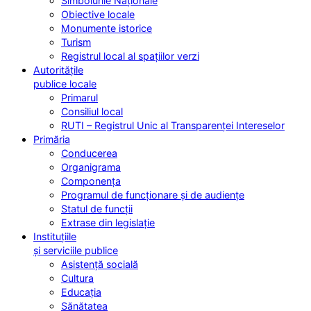
Simbolurile Naționale
Obiective locale
Monumente istorice
Turism
Registrul local al spațiilor verzi
Autoritățile
publice locale
Primarul
Consiliul local
RUTI – Registrul Unic al Transparenței Intereselor
Primăria
Conducerea
Organigrama
Componența
Programul de funcționare și de audiențe
Statul de funcții
Extrase din legislație
Instituțiile
și serviciile publice
Asistență socială
Cultura
Educația
Sănătatea