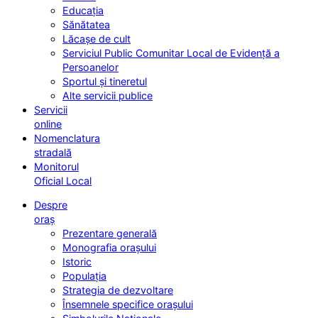
Educația
Sănătatea
Lăcașe de cult
Serviciul Public Comunitar Local de Evidență a
Persoanelor
Sportul și tineretul
Alte servicii publice
Servicii
online
Nomenclatura
stradală
Monitorul
Oficial Local
Despre
oraș
Prezentare generală
Monografia orașului
Istoric
Populația
Strategia de dezvoltare
Însemnele specifice orașului