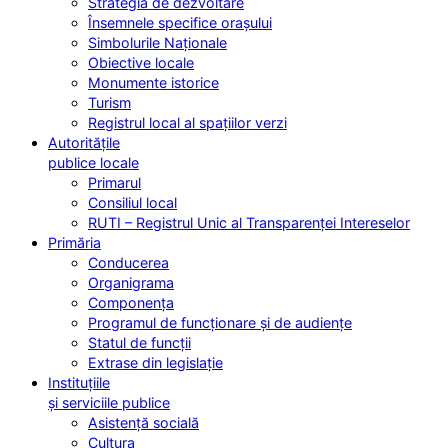
Strategia de dezvoltare
Însemnele specifice orașului
Simbolurile Naționale
Obiective locale
Monumente istorice
Turism
Registrul local al spațiilor verzi
Autoritățile
publice locale
Primarul
Consiliul local
RUTI – Registrul Unic al Transparenței Intereselor
Primăria
Conducerea
Organigrama
Componența
Programul de funcționare și de audiențe
Statul de funcții
Extrase din legislație
Instituțiile
și serviciile publice
Asistență socială
Cultura