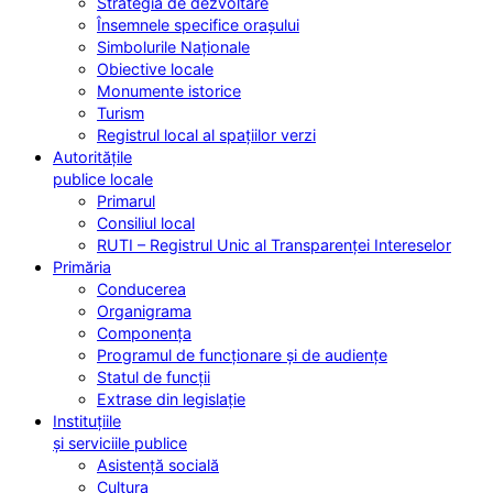
Strategia de dezvoltare
Însemnele specifice orașului
Simbolurile Naționale
Obiective locale
Monumente istorice
Turism
Registrul local al spațiilor verzi
Autoritățile
publice locale
Primarul
Consiliul local
RUTI – Registrul Unic al Transparenței Intereselor
Primăria
Conducerea
Organigrama
Componența
Programul de funcționare și de audiențe
Statul de funcții
Extrase din legislație
Instituțiile
și serviciile publice
Asistență socială
Cultura