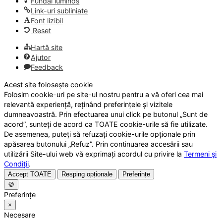
Fundal luminos
Link-uri subliniate
Font lizibil
Reset
Hartă site
Ajutor
Feedback
Acest site folosește cookie
Folosim cookie-uri pe site-ul nostru pentru a vă oferi cea mai
relevantă experiență, reținând preferințele și vizitele
dumneavoastră. Prin efectuarea unui click pe butonul „Sunt de
acord”, sunteți de acord ca TOATE cookie-urile să fie utilizate.
De asemenea, puteți să refuzați cookie-urile opționale prin
apăsarea butonului „Refuz”. Prin continuarea accesării sau
utilizării Site-ului web vă exprimați acordul cu privire la
Termeni și
Condiții
.
Accept TOATE
Resping opționale
Preferințe
🍪
Preferințe
×
Necesare