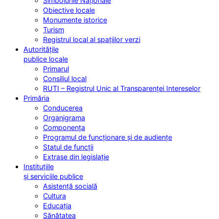
Simbolurile Naționale
Obiective locale
Monumente istorice
Turism
Registrul local al spațiilor verzi
Autoritățile
publice locale
Primarul
Consiliul local
RUTI – Registrul Unic al Transparenței Intereselor
Primăria
Conducerea
Organigrama
Componența
Programul de funcționare și de audiențe
Statul de funcții
Extrase din legislație
Instituțiile
și serviciile publice
Asistență socială
Cultura
Educația
Sănătatea