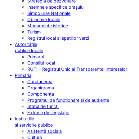
Strategia de dezvoltare
Însemnele specifice orașului
Simbolurile Naționale
Obiective locale
Monumente istorice
Turism
Registrul local al spațiilor verzi
Autoritățile
publice locale
Primarul
Consiliul local
RUTI – Registrul Unic al Transparenței Intereselor
Primăria
Conducerea
Organigrama
Componența
Programul de funcționare și de audiențe
Statul de funcții
Extrase din legislație
Instituțiile
și serviciile publice
Asistență socială
Cultura