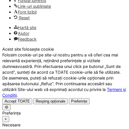
Fundal luminos
Link-uri subliniate
Font lizibil
Reset
Hartă site
Ajutor
Feedback
Acest site folosește cookie
Folosim cookie-uri pe site-ul nostru pentru a vă oferi cea mai
relevantă experiență, reținând preferințele și vizitele
dumneavoastră. Prin efectuarea unui click pe butonul „Sunt de
acord”, sunteți de acord ca TOATE cookie-urile să fie utilizate.
De asemenea, puteți să refuzați cookie-urile opționale prin
apăsarea butonului „Refuz”. Prin continuarea accesării sau
utilizării Site-ului web vă exprimați acordul cu privire la
Termeni și
Condiții
.
Accept TOATE
Resping opționale
Preferințe
🍪
Preferințe
×
Necesare