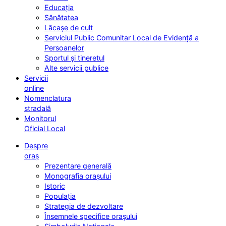
Educația
Sănătatea
Lăcașe de cult
Serviciul Public Comunitar Local de Evidență a
Persoanelor
Sportul și tineretul
Alte servicii publice
Servicii
online
Nomenclatura
stradală
Monitorul
Oficial Local
Despre
oraș
Prezentare generală
Monografia orașului
Istoric
Populația
Strategia de dezvoltare
Însemnele specifice orașului