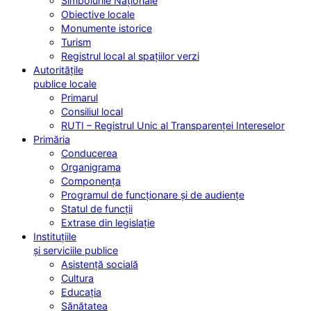
Simbolurile Naționale
Obiective locale
Monumente istorice
Turism
Registrul local al spațiilor verzi
Autoritățile
publice locale
Primarul
Consiliul local
RUTI – Registrul Unic al Transparenței Intereselor
Primăria
Conducerea
Organigrama
Componența
Programul de funcționare și de audiențe
Statul de funcții
Extrase din legislație
Instituțiile
și serviciile publice
Asistență socială
Cultura
Educația
Sănătatea