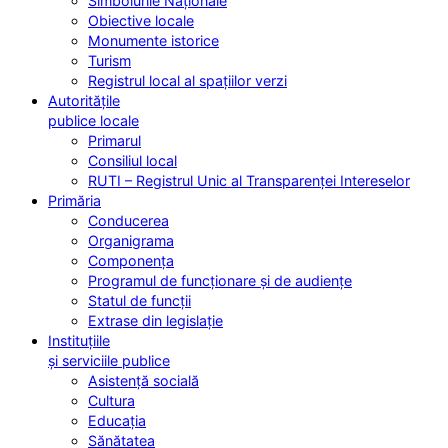
Simbolurile Naționale
Obiective locale
Monumente istorice
Turism
Registrul local al spațiilor verzi
Autoritățile
publice locale
Primarul
Consiliul local
RUTI – Registrul Unic al Transparenței Intereselor
Primăria
Conducerea
Organigrama
Componența
Programul de funcționare și de audiențe
Statul de funcții
Extrase din legislație
Instituțiile
și serviciile publice
Asistență socială
Cultura
Educația
Sănătatea