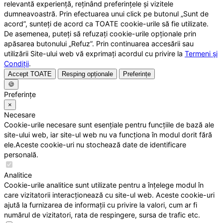
relevantă experiență, reținând preferințele și vizitele
dumneavoastră. Prin efectuarea unui click pe butonul „Sunt de
acord”, sunteți de acord ca TOATE cookie-urile să fie utilizate.
De asemenea, puteți să refuzați cookie-urile opționale prin
apăsarea butonului „Refuz”. Prin continuarea accesării sau
utilizării Site-ului web vă exprimați acordul cu privire la
Termeni și
Condiții
.
Accept TOATE
Resping opționale
Preferințe
🍪
Preferințe
×
Necesare
Cookie-urile necesare sunt esențiale pentru funcțiile de bază ale
site-ului web, iar site-ul web nu va funcționa în modul dorit fără
ele.Aceste cookie-uri nu stochează date de identificare
personală.
Analitice
Cookie-urile analitice sunt utilizate pentru a înțelege modul în
care vizitatorii interacționează cu site-ul web. Aceste cookie-uri
ajută la furnizarea de informații cu privire la valori, cum ar fi
numărul de vizitatori, rata de respingere, sursa de trafic etc.