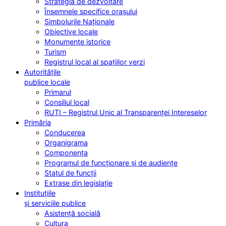
Strategia de dezvoltare
Însemnele specifice orașului
Simbolurile Naționale
Obiective locale
Monumente istorice
Turism
Registrul local al spațiilor verzi
Autoritățile
publice locale
Primarul
Consiliul local
RUTI – Registrul Unic al Transparenței Intereselor
Primăria
Conducerea
Organigrama
Componența
Programul de funcționare și de audiențe
Statul de funcții
Extrase din legislație
Instituțiile
și serviciile publice
Asistență socială
Cultura