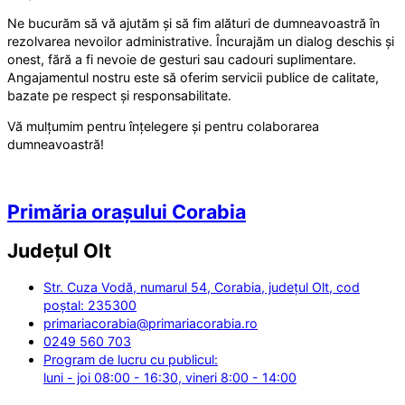
Ne bucurăm să vă ajutăm și să fim alături de dumneavoastră în
rezolvarea nevoilor administrative. Încurajăm un dialog deschis și
onest, fără a fi nevoie de gesturi sau cadouri suplimentare.
Angajamentul nostru este să oferim servicii publice de calitate,
bazate pe respect și responsabilitate.
Vă mulțumim pentru înțelegere și pentru colaborarea
dumneavoastră!
Primăria orașului Corabia
Județul
Olt
Str. Cuza Vodă, numarul 54, Corabia, județul Olt, cod
poștal: 235300
primariacorabia@primariacorabia.ro
0249 560 703
Program de lucru cu publicul:
luni - joi 08:00 - 16:30, vineri 8:00 - 14:00