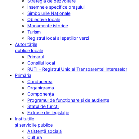
Strategia de dezvoltare
Însemnele specifice orașului
Simbolurile Naționale
Obiective locale
Monumente istorice
Turism
Registrul local al spațiilor verzi
Autoritățile
publice locale
Primarul
Consiliul local
RUTI – Registrul Unic al Transparenței Intereselor
Primăria
Conducerea
Organigrama
Componența
Programul de funcționare și de audiențe
Statul de funcții
Extrase din legislație
Instituțiile
și serviciile publice
Asistență socială
Cultura