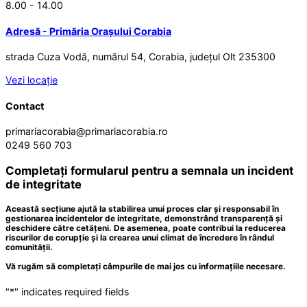
8.00 - 14.00
Adresă - Primăria Orașului Corabia
strada Cuza Vodă, numărul 54, Corabia, județul Olt 235300
Vezi locație
Contact
primariacorabia@primariacorabia.ro
0249 560 703
Completați formularul pentru a semnala un incident
de integritate
Această secțiune ajută la stabilirea unui proces clar și responsabil în
gestionarea incidentelor de integritate, demonstrând transparență și
deschidere către cetățeni. De asemenea, poate contribui la reducerea
riscurilor de corupție și la crearea unui climat de încredere în rândul
comunității.
Vă rugăm să completați câmpurile de mai jos cu informațiile necesare.
"
*
" indicates required fields