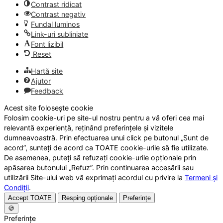
Contrast ridicat
Contrast negativ
Fundal luminos
Link-uri subliniate
Font lizibil
Reset
Hartă site
Ajutor
Feedback
Acest site folosește cookie
Folosim cookie-uri pe site-ul nostru pentru a vă oferi cea mai
relevantă experiență, reținând preferințele și vizitele
dumneavoastră. Prin efectuarea unui click pe butonul „Sunt de
acord”, sunteți de acord ca TOATE cookie-urile să fie utilizate.
De asemenea, puteți să refuzați cookie-urile opționale prin
apăsarea butonului „Refuz”. Prin continuarea accesării sau
utilizării Site-ului web vă exprimați acordul cu privire la
Termeni și
Condiții
.
Accept TOATE
Resping opționale
Preferințe
🍪
Preferințe