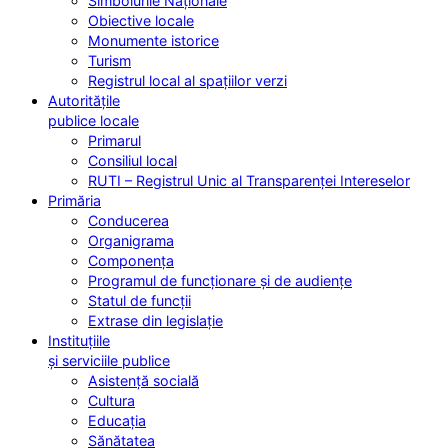
Simbolurile Naționale
Obiective locale
Monumente istorice
Turism
Registrul local al spațiilor verzi
Autoritățile
publice locale
Primarul
Consiliul local
RUTI – Registrul Unic al Transparenței Intereselor
Primăria
Conducerea
Organigrama
Componența
Programul de funcționare și de audiențe
Statul de funcții
Extrase din legislație
Instituțiile
și serviciile publice
Asistență socială
Cultura
Educația
Sănătatea