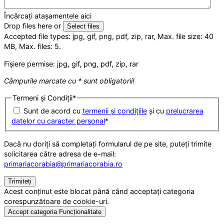
Încărcați atașamentele aici
Drop files here or
Select files
Accepted file types: jpg, gif, png, pdf, zip, rar, Max. file size: 40
MB, Max. files: 5.
Fișiere permise: jpg, gif, png, pdf, zip, rar
Câmpurile marcate cu * sunt obligatorii!
Termeni și Condiții
*
Sunt de acord cu
termenii și condițiile
și cu
prelucrarea
datelor cu caracter personal
*
Dacă nu doriți să completați formularul de pe site, puteți trimite
solicitarea către adresa de e-mail:
primariacorabia@primariacorabia.ro
Acest conținut este blocat până când acceptați categoria
corespunzătoare de cookie-uri.
Accept categoria Funcționalitate