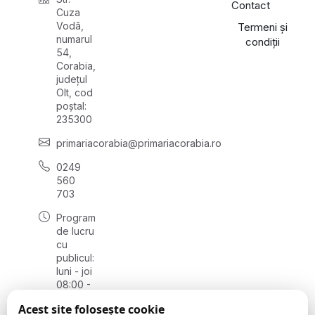
Contact
Cuza
Vodă,
Termeni și
numarul
condiții
54,
Corabia,
județul
Olt, cod
poștal:
235300
primariacorabia@primariacorabia.ro
0249
560
703
Program
de lucru
cu
publicul:
luni - joi
08:00 -
16:30,
Acest site folosește cookie
vineri