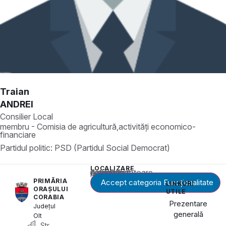
Traian
ANDREI
Consilier Local
membru - Comisia de agricultură,activități economico-
financiare
Partidul politic:
PSD (Partidul Social Democrat)
LOCALIZARE
Acest conținut este blocat până când acceptați categoria corespunzătoare de cookie-uri.
PRIMĂRIA
Accept categoria Funcționalitate
LINKURI
ORAȘULUI
UTILE
CORABIA
Prezentare
Județul
generală
Olt
Str.