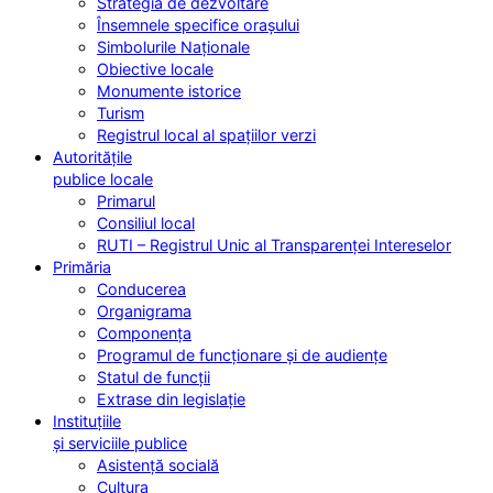
Strategia de dezvoltare
Însemnele specifice orașului
Simbolurile Naționale
Obiective locale
Monumente istorice
Turism
Registrul local al spațiilor verzi
Autoritățile
publice locale
Primarul
Consiliul local
RUTI – Registrul Unic al Transparenței Intereselor
Primăria
Conducerea
Organigrama
Componența
Programul de funcționare și de audiențe
Statul de funcții
Extrase din legislație
Instituțiile
și serviciile publice
Asistență socială
Cultura