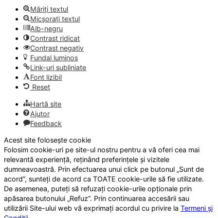
Măriți textul
Micșorați textul
Alb-negru
Contrast ridicat
Contrast negativ
Fundal luminos
Link-uri subliniate
Font lizibil
Reset
Hartă site
Ajutor
Feedback
Acest site folosește cookie
Folosim cookie-uri pe site-ul nostru pentru a vă oferi cea mai
relevantă experiență, reținând preferințele și vizitele
dumneavoastră. Prin efectuarea unui click pe butonul „Sunt de
acord”, sunteți de acord ca TOATE cookie-urile să fie utilizate.
De asemenea, puteți să refuzați cookie-urile opționale prin
apăsarea butonului „Refuz”. Prin continuarea accesării sau
utilizării Site-ului web vă exprimați acordul cu privire la
Termeni și
Condiții
.