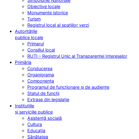
Simbolurile Naționale
Obiective locale
Monumente istorice
Turism
Registrul local al spațiilor verzi
Autoritățile
publice locale
Primarul
Consiliul local
RUTI – Registrul Unic al Transparenței Intereselor
Primăria
Conducerea
Organigrama
Componența
Programul de funcționare și de audiențe
Statul de funcții
Extrase din legislație
Instituțiile
și serviciile publice
Asistență socială
Cultura
Educația
Sănătatea